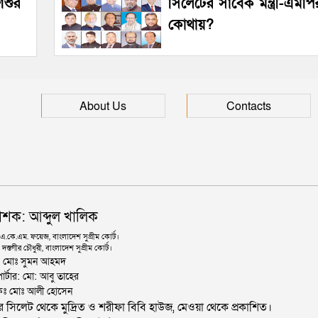
িশুর
সিলেটের সাবেক মন্ত্রী-এমপি
কোথায়?
About Us
Contacts
াশক: আব্দুল খালিক
কে.এম. ফয়েজ, বাংলাদেশ সুপ্রীম কোর্ট।
দস্তগীর চৌধুরী, বাংলাদেশ সুপ্রীম কোর্ট।
ঃ মোঃ সুমন আহমদ
োর্টার: মো: আবু তাহের
থাপকঃ মোঃ আলী হোসেন
জার সিলেট থেকে মুদ্রিত ও শরীফা বিবি হাউজ, মেওয়া থেকে প্রকাশিত।