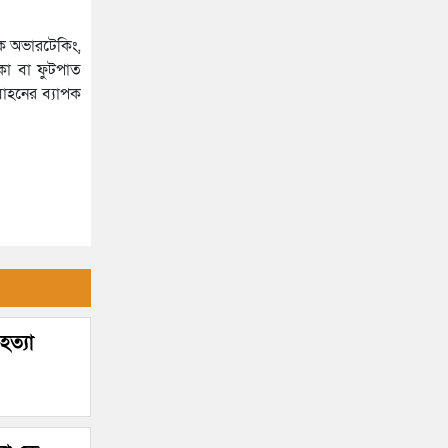
নক অভারটেকিং,
াকা বা ফুটপাত
বাহনের ব্যাপক
হত্যা