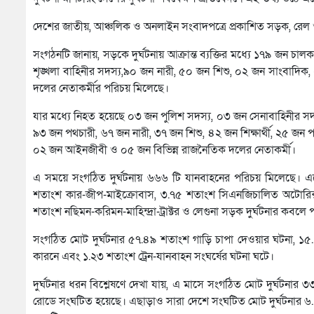
দেশের জাতীয়, আঞ্চলিক ও অনলাইন সংবাদপত্রে প্রকাশিত সড়ক, রেল ও
সংগঠনটি জানায়, সড়কে দুর্ঘটনায় আক্রান্ত ব্যক্তির মধ্যে ১৭৯ জন চ
শৃঙ্খলা বাহিনীর সদস্য,৯০ জন নারী, ৫০ জন শিশু, ০২ জন সাংবাদি
দলের নেতাকর্মীর পরিচয় মিলেছে।
যার মধ্যে নিহত হয়েছে ০৩ জন পুলিশ সদস্য, ০৩ জন সেনাবাহিনীর স
৯৩ জন পথচারী, ৬৭ জন নারী, ৩৭ জন শিশু, ৪২ জন শিক্ষার্থী, ২৫ জন 
০২ জন আইনজীবী ও ০৫ জন বিভিন্ন রাজনৈতিক দলের নেতাকর্মী।
এ সময়ে সংগঠিত দুর্ঘটনায় ৬৬৬ টি যানবাহনের পরিচয় মিলেছে। এত
শতাংশ কার-জীপ-মাইক্রোবাস, ৩.৭৫ শতাংশ সিএনজিচালিত অটোরিক্
শতাংশ নছিমন-করিমন-মাহিন্দ্রা-ট্রাক্টর ও লেগুনা সড়ক দুর্ঘটনার কবলে
সংগঠিত মোট দুর্ঘটনার ৫৭.৪৯ শতাংশ গাড়ি চাপা দেওয়ার ঘটনা, ১৫.১
কারনে এবং ১.২৩ শতাংশ ট্রেন-যানবাহন সংঘর্ষের ঘটনা ঘটে।
দুর্ঘটনার ধরন বিশ্লেষণে দেখা যায়, এ মাসে সংগঠিত মোট দুর্ঘট
রোডে সংঘটিত হয়েছে। এছাড়াও সারা দেশে সংঘটিত মোট দুর্ঘটনার ৬.