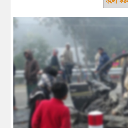
ফলো করু