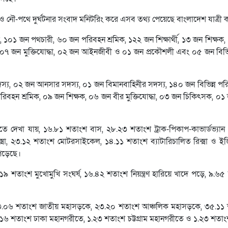
 নৌ-পথে দুর্ঘটনার সংবাদ মনিটরিং করে এসব তথ্য পেয়েছে বাংলাদেশ যাত্রী 
ালক, ১০১ জন পথচারী, ৬০ জন পরিবহন শ্রমিক, ১২২ জন শিক্ষার্থী, ১৩ জন শিক্ষ
ক, ০৭ জন মুক্তিযোদ্ধা, ০২ জন আইনজীবী ও ০১ জন প্রকৌশলী এবং ০৫ জন বিভ
দস্য, ০২ জন আনসার সদস্য, ০১ জন বিমানবাহিনীর সদস্য, ১৪০ জন বিভিন্ন প
পরিবহন শ্রমিক, ০৯ জন শিক্ষক, ০৬ জন বীর মুক্তিযোদ্ধা, ০৩ জন চিকিৎসক, ০১
ে দেখা যায়, ১৬.৮১ শতাংশ বাস, ২৮.২৩ শতাংশ ট্রাক-পিকাপ-কাভার্ডভ্যান
সা, ২৩.১২ শতাংশ মোটরসাইকেল, ১৪.১১ শতাংশ ব্যাটারিচালিত রিক্সা ও ই
 পড়েছে।
৯ শতাংশ মুখোমুখি সংঘর্ষ, ১৬.৪২ শতাংশ নিয়ন্ত্রণ হারিয়ে খাদে পড়ে, ৯.৬
নার ৩৩.০৬ শতাংশ জাতীয় মহাসড়কে, ২৩.২০ শতাংশ আঞ্চলিক মহাসড়কে, ৩৫.১১
১৬ শতাংশ ঢাকা মহানগরীতে, ১.২৩ শতাংশ চট্টগ্রাম মহানগরীতে ও ১.২৩ শতাং