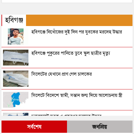
হবিগঞ্জ
হবিগঞ্জে নিখোঁজের দুই দিন পর যুবকের মরদেহ উদ্ধার
হবিগঞ্জে পুকুরের পানিতে ডুবে স্কুল ছাত্রীর মৃত্যু
সিলেটের যেখানে প্রাণ গেল চালকের
সিলেটে বিদেশে স্বামী, সন্তান জন্ম দিয়ে আলোচনায় স্ত্রী
চুনারুঘাটে যুবক ও গৃহবধূর মরদেহ উদ্ধার
সর্বশেষ
জনপ্রিয়