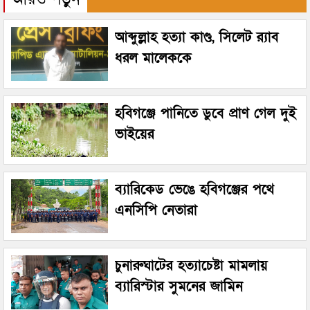
আব্দুল্লাহ হত্যা কাণ্ড, সিলেট র‌্যাব
ধরল মালেককে
হবিগঞ্জে পানিতে ডুবে প্রাণ গেল দুই
ভাইয়ের
ব্যারিকেড ভেঙে হবিগঞ্জের পথে
এনসিপি নেতারা
চুনারুঘাটের হত্যাচেষ্টা মামলায়
ব্যারিস্টার সুমনের জামিন