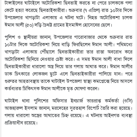
টাঙ্গাইলের ঘাটাইলে অটোরিকশা ছিনতাই করতে না পেরে চালককে গলা‌
কে‌টে হত্যা ক‌রে‌ছে ছিনতাইকারীরা। শুক্রবার (৭ এ‌প্রিল) রাত ১০টার দি‌কে
উপজেলার খাগড়াটা এলাকায় এ ঘটনা ঘটে। নিহত অ‌টো‌রিকশা চালক
ঈমান আলী (৫০) দড়ি চৈথট্ট গ্রামের ইসমাঈল হোসেনের ছেলে।
পুলিশ ও স্থানীয়রা জানান, উপজেলার গারোবাজার থেকে শুক্রবার রাত
১০টার দিকে অটোরিকশা নিয়ে বাড়ি ফিরছিলেন ঈমান আলী। পথিমধ্যে
খাগড়াটা এলাকায় পৌঁছালে ছিনতাইকারীরা তার রাস্তা অবরোধ করে
অটোরিকশা ছিনিয়ে নেওয়ার চেষ্টা করে। এ সময় ঈমান আলী বাধা দিলে
ছিনতাইকারীরা ধারালো অস্ত্র দিয়ে তার গলায় আঘাত করে। ঈমান আলীর
ডাক চিৎকারে লোকজন ছুটে এলে ছিনতাইকারীরা পালিয়ে যান। পরে
গুরুতর আহতাবস্থায় তাকে ঘাটাইল উপজেলা স্বাস্থ্য কমপ্লেক্সে নিয়ে আসলে
কর্তব্যরত চিকিৎসক ঈমান আলীকে মৃত ঘোষণা করেন।
ঘাটাইল থানা পুলিশের অফিসার ইনচার্জ ভারপ্রাপ্ত কর্মকর্তা (ওসি)
আজহারুল ইসলাম জানান, মর‌দে‌হের সুরতহাল রিপোর্ট তৈরি করা হয়েছে।
গলায় ধারালো অস্ত্রের আঘাতের চিহ্ন রয়েছে। এ ঘটনায় আইনগত ব্যবস্থা
প্রক্রিয়াধীন রয়েছে।