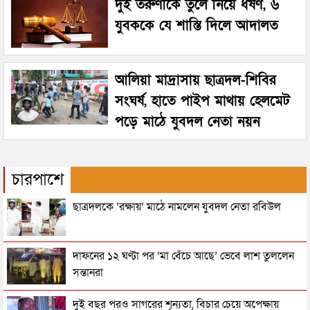
দুই তরুণীকে তুলে নিয়ে ধর্ষণ, ৬
যুবককে যে শাস্তি দিলে আদালত
আলিয়া মাদ্রাসায় ছাত্রদল-শিবির
সংঘর্ষ, হাতে পাইপ মাথায় হেলমেট
পড়ে মাঠে যুবদল নেতা নয়ন
চারপাশে
ছাত্রদলকে ‘রক্ষায়’ মাঠে নামলেন যুবদল নেতা রবিউল
দাফনের ১২ ঘণ্টা পর ‘মা বেঁচে আছে’ ভেবে লাশ তুললেন
সন্তানরা
দুই বছর পরও সাগরের শূন্যতা, বিচার চেয়ে অপেক্ষায়