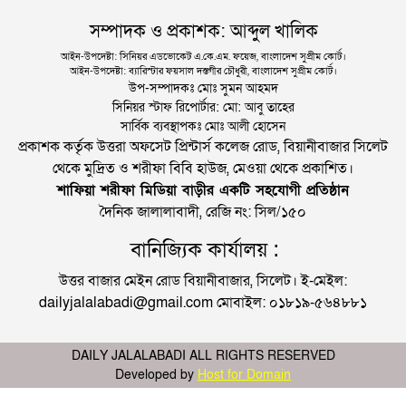
সম্পাদক ও প্রকাশক: আব্দুল খালিক
আইন-উপদেষ্টা: সিনিয়র এডভোকেট এ.কে.এম. ফয়েজ, বাংলাদেশ সুপ্রীম কোর্ট।
আইন-উপদেষ্টা: ব্যারিস্টার ফয়সাল দস্তগীর চৌধুরী, বাংলাদেশ সুপ্রীম কোর্ট।
উপ-সম্পাদকঃ মোঃ সুমন আহমদ
সিনিয়র স্টাফ রিপোর্টার: মো: আবু তাহের
সার্বিক ব্যবস্থাপকঃ মোঃ আলী হোসেন
প্রকাশক কর্তৃক উত্তরা অফসেট প্রিন্টার্স কলেজ রোড, বিয়ানীবাজার সিলেট
থেকে মুদ্রিত ও শরীফা বিবি হাউজ, মেওয়া থেকে প্রকাশিত।
শাফিয়া শরীফা মিডিয়া বাড়ীর একটি সহযোগী প্রতিষ্ঠান
দৈনিক জালালাবাদী, রেজি নং: সিল/১৫০
বানিজ্যিক কার্যালয় :
উত্তর বাজার মেইন রোড বিয়ানীবাজার, সিলেট। ই-মেইল:
dailyjalalabadi@gmail.com মোবাইল: ০১৮১৯-৫৬৪৮৮১
DAILY JALALABADI ALL RIGHTS RESERVED
Developed by
Host for Domain