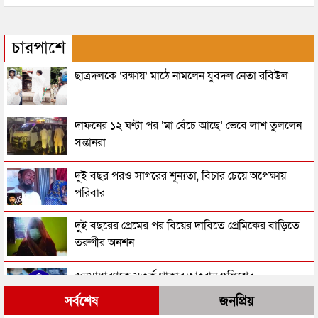
চারপাশে
ছাত্রদলকে ‘রক্ষায়’ মাঠে নামলেন যুবদল নেতা রবিউল
দাফনের ১২ ঘণ্টা পর ‘মা বেঁচে আছে’ ভেবে লাশ তুললেন
সন্তানরা
দুই বছর পরও সাগরের শূন্যতা, বিচার চেয়ে অপেক্ষায়
পরিবার
দুই বছরের প্রেমের পর বিয়ের দাবিতে প্রেমিকের বাড়িতে
তরুণীর অনশন
জনসাধারণকে সতর্ক থাকার আহ্বান পুলিশের
সর্বশেষ
জনপ্রিয়