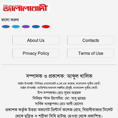
সিলেটের মহাসড়কে ৬ মাসে দুর্ঘটনায় ১১৭ জনের প্রাণহানি
ফলো করুন
জৈন্তাপুরে বাস চাপায় বৃদ্ধ নিহত, সড়ক অবরোধ
কুলাউড়া সীমান্তে ভারতের অভ্যন্তরে বিএসএফের গুলিতে
About Us
Contacts
বাংলাদেশি নিহত
Privacy Policy
Terms of Use
সম্পাদক ও প্রকাশক: আব্দুল খালিক
আইন-উপদেষ্টা: সিনিয়র এডভোকেট এ.কে.এম. ফয়েজ, বাংলাদেশ সুপ্রীম কোর্ট।
আইন-উপদেষ্টা: ব্যারিস্টার ফয়সাল দস্তগীর চৌধুরী, বাংলাদেশ সুপ্রীম কোর্ট।
উপ-সম্পাদকঃ মোঃ সুমন আহমদ
সিনিয়র স্টাফ রিপোর্টার: মো: আবু তাহের
সার্বিক ব্যবস্থাপকঃ মোঃ আলী হোসেন
প্রকাশক কর্তৃক উত্তরা অফসেট প্রিন্টার্স কলেজ রোড, বিয়ানীবাজার সিলেট
থেকে মুদ্রিত ও শরীফা বিবি হাউজ, মেওয়া থেকে প্রকাশিত।