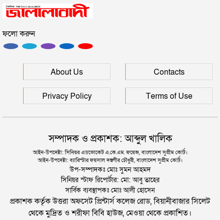
ফলো করুন
ইউনূসকে সঙ্গে নিয়ে জুলাই স্মৃতি জাদুঘর উদ্বোধন করলেন
প্রধানমন্ত্রী
সিলেটে আরও দুইজনের মৃত্যু, হাসপাতালে ৩ শতাধিক
About Us
Contacts
Privacy Policy
Terms of Use
সম্পাদক ও প্রকাশক: আব্দুল খালিক
আইন-উপদেষ্টা: সিনিয়র এডভোকেট এ.কে.এম. ফয়েজ, বাংলাদেশ সুপ্রীম কোর্ট।
আইন-উপদেষ্টা: ব্যারিস্টার ফয়সাল দস্তগীর চৌধুরী, বাংলাদেশ সুপ্রীম কোর্ট।
উপ-সম্পাদকঃ মোঃ সুমন আহমদ
সিনিয়র স্টাফ রিপোর্টার: মো: আবু তাহের
সার্বিক ব্যবস্থাপকঃ মোঃ আলী হোসেন
প্রকাশক কর্তৃক উত্তরা অফসেট প্রিন্টার্স কলেজ রোড, বিয়ানীবাজার সিলেট
থেকে মুদ্রিত ও শরীফা বিবি হাউজ, মেওয়া থেকে প্রকাশিত।