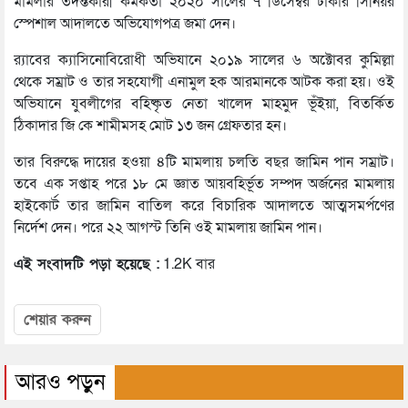
মামলার তদন্তকারী কর্মকর্তা ২০২০ সালের ৭ ডিসেম্বর ঢাকার সিনিয়র
স্পেশাল আদালতে অভিযোগপত্র জমা দেন।
র‌্যাবের ক্যাসিনোবিরোধী অভিযানে ২০১৯ সালের ৬ অক্টোবর কুমিল্লা
থেকে সম্রাট ও তার সহযোগী এনামুল হক আরমানকে আটক করা হয়। ওই
অভিযানে যুবলীগের বহিষ্কৃত নেতা খালেদ মাহমুদ ভূঁইয়া, বিতর্কিত
ঠিকাদার জি কে শামীমসহ মোট ১৩ জন গ্রেফতার হন।
তার বিরুদ্ধে দায়ের হওয়া ৪টি মামলায় চলতি বছর জামিন পান সম্রাট।
তবে এক সপ্তাহ পরে ১৮ মে জ্ঞাত আয়বহির্ভূত সম্পদ অর্জনের মামলায়
হাইকোর্ট তার জামিন বাতিল করে বিচারিক আদালতে আত্মসমর্পণের
নির্দেশ দেন। পরে ২২ আগস্ট তিনি ওই মামলায় জামিন পান।
এই সংবাদটি পড়া হয়েছে :
1.2K বার
শেয়ার করুন
আরও পড়ুন