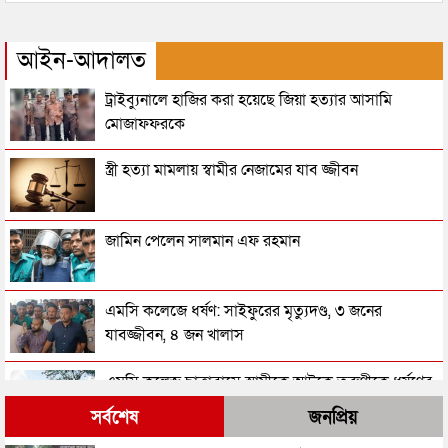
আইন-আদালত
ট্রাইব্যুনালে হাজির করা হয়েছে জিয়া হত্যার আসামি
মোজাফফরকে
স্ত্রী হত্যা মামলায় স্বামীর নেজামের যাব জ্জীবন
জামিন পেলেন সালমান এফ রহমান
এমসি কলেজে ধর্ষণ: সাইফুরের মৃত্যুদণ্ড, ৩ জনের
যাবজ্জীবন, ৪ জন খালাস
এম‌সি কলেজ ছাত্রাবাসে স্বামীকে আটকে তরুণীকে ধর্ষণের
মামলার রায় আজ
সর্বশেষ
জনপ্রিয়