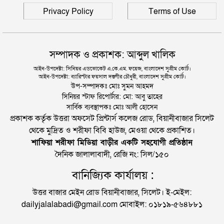
Privacy Policy
Terms of Use
সম্পাদক ও প্রকাশক: আব্দুল খালিক
আইন-উপদেষ্টা: সিনিয়র এডভোকেট এ.কে.এম. ফয়েজ, বাংলাদেশ সুপ্রীম কোর্ট।
আইন-উপদেষ্টা: ব্যারিস্টার ফয়সাল দস্তগীর চৌধুরী, বাংলাদেশ সুপ্রীম কোর্ট।
উপ-সম্পাদকঃ মোঃ সুমন আহমদ
সিনিয়র স্টাফ রিপোর্টার: মো: আবু তাহের
সার্বিক ব্যবস্থাপকঃ মোঃ আলী হোসেন
প্রকাশক কর্তৃক উত্তরা অফসেট প্রিন্টার্স কলেজ রোড, বিয়ানীবাজার সিলেট
থেকে মুদ্রিত ও শরীফা বিবি হাউজ, মেওয়া থেকে প্রকাশিত।
শাফিয়া শরীফা মিডিয়া বাড়ীর একটি সহযোগী প্রতিষ্ঠান
দৈনিক জালালাবাদী, রেজি নং: সিল/১৫০
বানিজ্যিক কার্যালয় :
উত্তর বাজার মেইন রোড বিয়ানীবাজার, সিলেট। ই-মেইল:
dailyjalalabadi@gmail.com মোবাইল: ০১৮১৯-৫৬৪৮৮১