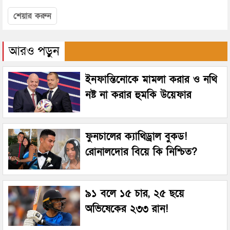
শেয়ার করুন
আরও পড়ুন
ইনফান্তিনোকে মামলা করার ও নথি
নষ্ট না করার হুমকি উয়েফার
ফুনচালের ক্যাথিড্রাল বুকড!
রোনালদোর বিয়ে কি নিশ্চিত?
৯১ বলে ১৫ চার, ২৫ ছয়ে
অভিষেকের ২৩৩ রান!