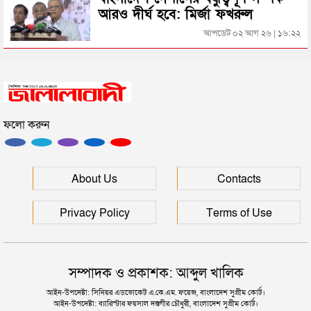
আরও দীর্ঘ হবে: মির্জা ফখরুল
সিলেটের জোড়া ব্রিজের পাশ থেকে আটক ফরহাদ- বাদশা
আপডেট ০২ আগ ২৬ | ১৬:২২
সিলেটে সড়ক দুর্ঘটনায় প্রাণ গেল যুবকের
ফলো করুন
ইউনূসকে সঙ্গে নিয়ে জুলাই স্মৃতি জাদুঘর উদ্বোধন করলেন
প্রধানমন্ত্রী
সিলেটে আরও দুইজনের মৃত্যু, হাসপাতালে ৩ শতাধিক
About Us
Contacts
Privacy Policy
Terms of Use
সম্পাদক ও প্রকাশক: আব্দুল খালিক
আইন-উপদেষ্টা: সিনিয়র এডভোকেট এ.কে.এম. ফয়েজ, বাংলাদেশ সুপ্রীম কোর্ট।
আইন-উপদেষ্টা: ব্যারিস্টার ফয়সাল দস্তগীর চৌধুরী, বাংলাদেশ সুপ্রীম কোর্ট।