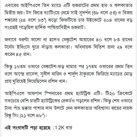
এবারের আইপিএলে তিন ম্যাচে এটি গুজরাটের প্রথম হার ও কলকাতার
দ্বিতীয় জয়। টস জিতে ব্যাটিংয়ে নেমে সাই সুদর্শন (৩৮ বলে ৫৩) ও বিজয়
শঙ্করের (২৪ বলে ৬৩*) ঝড়ো ফিফটিতে চার উইকেটে ২০৪ রানের বড়
সংগ্রহই গড়েছিল হার্দিক পান্ডিয়াবিহীন গুজরাট।
জবাবে শুরুটা ভালো না হলেও ভেঙ্কুটেশ আয়ারের ৪০ বলে ৮৩ রানের
টর্নেড ইনিংসে ঘুরে দাঁড়ায় কলকাতা। অধিনায়ক নিতিশ রানা ২৯ বলে
করেন ৪৫ রান।
কিন্তু ১৬তম ওভারে ভেঙ্কটেশ-ঝড় থামার পর ১৭তম ওভারের প্রথম তিন
বলে আন্দ্রে রাসেল, সুনীল নারিন ও শার্দুল ঠাকুরকে ফিরিয়ে ম্যাচের মোড়
প্রায় ঘুরিয়েই দিয়েছিলেন রশিদ খান।
আইপিএলে আফগান স্পিনারের প্রথম হ্যাটট্রিক এটি। টি২০ ক্রিকেটে
সবচেয়ে বেশি চারটি হ্যাটট্রিকের রেকর্ডও গড়লেন রশিদ। কিন্তু শেষ ওভারে
টানা পাঁচ ছক্কায় পাশার দান উলটে দেন কলকাতার অবিশ্বাস্য জয়ের নায়ক
রিঙ্কু সিং (২১ বলে ৪৮*)।
এই সংবাদটি পড়া হয়েছে :
1.2K বার