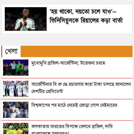
‘হয় থাকো, নয়তো চলে যাও’—
ভিনিসিয়ুসকে রিয়ালের কড়া বার্তা
খেলা
মুখোমুখি ব্রাজিল-আর্জেন্টিনা, উত্তেজনা চরমে
আর্জেন্টিনার বি রু দ্ধে প্রচারণায় কারা টাকা ঢালছে জানালেন
দেশটির প্রেসিডেন্ট
বিশ্বকাপের পর মাঠে নেমেই জোড়া গোল নেইমারের
কলকাতায় ভারতের বিপক্ষে খেলবে ব্রাজিল, দাবি
বাংলাদেশে সফরেরও!