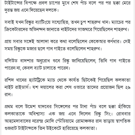
টাইটান্সের বিপক্ষে প্রবল চাপের মুখে শেষ পাঁচ বলে পর পর ছক্কা মেরে
দুরন্ত জয় এনে দিয়েছেন দলকে।
সবাই যখন রিঙ্কুর ব্যাটিংয়ে সন্মোহিত, তখন চুপ শাহরুখ খান। ম্যাচের পর
ক্রিকেটারদের অভিনন্দন জানাতে নাইটদের সাজঘরে গিয়েছিলেন শাহরুখ।
প্রায় সবার সঙ্গেই আলাদা করে কথা বলেছিলেন কেকেআর কর্ণধার। সেই
সময় রিঙ্কুকে মজার ছলে গান গাইতে বলেছিলেন শাহরুখ।
বলিউড বাদশার অনুরোধ শুনে রিঙ্কু জানিয়েছিলেন, তিনি গান গাইতে
পারেন না, কেবল ব্যাট চালাতে পারেন।
রশিদ খানের হ্যাটট্রিকে ম্যাচ থেকে কার্যত ছিটকেই গিয়েছিল কলকাতা
নাইট রাইডার্স। যশ দয়ালের করা শেষ ওভারে তাদের প্রয়োজন ছিল ২৯
রান।
প্রথম বলে উমেশ যাদবের সিঙ্গেলের পর টানা পাঁচ বলে ছক্কা হাঁকিয়ে
কলকাতাকে অবিশ্বাস্য এক জয় এনে দিলেন রিঙ্কু সিং। রোববার
আহমেদাবাদের নরেন্দ্র মোদি স্টেডিয়ামে রোমাঞ্চকর রান তাড়ায় স্বাগতিক
গুজরাট টাইটান্সকে তিন উইকেটে হারিয়েছে কলকাতা।