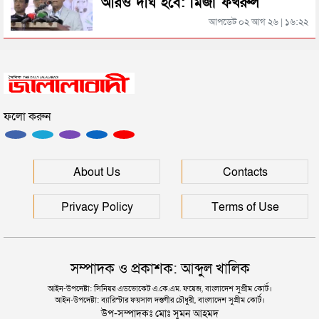
আরও দীর্ঘ হবে: মির্জা ফখরুল
সিলেটের জোড়া ব্রিজের পাশ থেকে আটক ফরহাদ- বাদশা
আপডেট ০২ আগ ২৬ | ১৬:২২
সিলেটে সড়ক দুর্ঘটনায় প্রাণ গেল যুবকের
ফলো করুন
ইউনূসকে সঙ্গে নিয়ে জুলাই স্মৃতি জাদুঘর উদ্বোধন করলেন
প্রধানমন্ত্রী
সিলেটে আরও দুইজনের মৃত্যু, হাসপাতালে ৩ শতাধিক
About Us
Contacts
Privacy Policy
Terms of Use
সম্পাদক ও প্রকাশক: আব্দুল খালিক
আইন-উপদেষ্টা: সিনিয়র এডভোকেট এ.কে.এম. ফয়েজ, বাংলাদেশ সুপ্রীম কোর্ট।
আইন-উপদেষ্টা: ব্যারিস্টার ফয়সাল দস্তগীর চৌধুরী, বাংলাদেশ সুপ্রীম কোর্ট।
উপ-সম্পাদকঃ মোঃ সুমন আহমদ