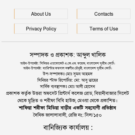
জৈন্তাপুরে বাস চাপায় বৃদ্ধ নিহত, সড়ক অবরোধ
About Us
Contacts
Privacy Policy
Terms of Use
সম্পাদক ও প্রকাশক: আব্দুল খালিক
আইন-উপদেষ্টা: সিনিয়র এডভোকেট এ.কে.এম. ফয়েজ, বাংলাদেশ সুপ্রীম কোর্ট।
আইন-উপদেষ্টা: ব্যারিস্টার ফয়সাল দস্তগীর চৌধুরী, বাংলাদেশ সুপ্রীম কোর্ট।
উপ-সম্পাদকঃ মোঃ সুমন আহমদ
সিনিয়র স্টাফ রিপোর্টার: মো: আবু তাহের
সার্বিক ব্যবস্থাপকঃ মোঃ আলী হোসেন
প্রকাশক কর্তৃক উত্তরা অফসেট প্রিন্টার্স কলেজ রোড, বিয়ানীবাজার সিলেট
থেকে মুদ্রিত ও শরীফা বিবি হাউজ, মেওয়া থেকে প্রকাশিত।
শাফিয়া শরীফা মিডিয়া বাড়ীর একটি সহযোগী প্রতিষ্ঠান
দৈনিক জালালাবাদী, রেজি নং: সিল/১৫০
বানিজ্যিক কার্যালয় :