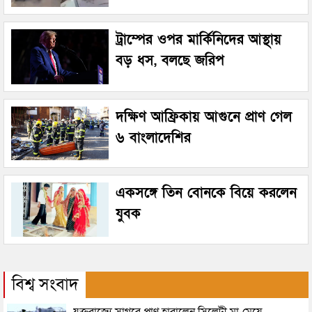
ট্রাম্পের ওপর মার্কিনিদের আস্থায়
বড় ধস, বলছে জরিপ
দক্ষিণ আফ্রিকায় আগুনে প্রাণ গেল
৬ বাংলাদেশির
একসঙ্গে তিন বোনকে বিয়ে করলেন
যুবক
বিশ্ব সংবাদ