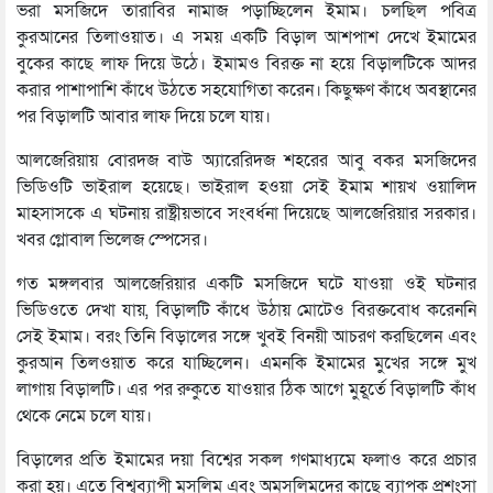
ভরা মসজিদে তারাবির নামাজ পড়াচ্ছিলেন ইমাম। চলছিল পবিত্র
কুরআনের তিলাওয়াত। এ সময় একটি বিড়াল আশপাশ দেখে ইমামের
বুকের কাছে লাফ দিয়ে উঠে। ইমামও বিরক্ত না হয়ে বিড়ালটিকে আদর
করার পাশাপাশি কাঁধে উঠতে সহযোগিতা করেন। কিছুক্ষণ কাঁধে অবস্থানের
পর বিড়ালটি আবার লাফ দিয়ে চলে যায়।
আলজেরিয়ায় বোরদজ বাউ অ্যারেরিদজ শহরের আবু বকর মসজিদের
ভিডিওটি ভাইরাল হয়েছে। ভাইরাল হওয়া সেই ইমাম শায়খ ওয়ালিদ
মাহসাসকে এ ঘটনায় রাষ্ট্রীয়ভাবে সংবর্ধনা দিয়েছে আলজেরিয়ার সরকার।
খবর গ্লোবাল ভিলেজ স্পেসের।
গত মঙ্গলবার আলজেরিয়ার একটি মসজিদে ঘটে যাওয়া ওই ঘটনার
ভিডিওতে দেখা যায়, বিড়ালটি কাঁধে উঠায় মোটেও বিরক্তবোধ করেননি
সেই ইমাম। বরং তিনি বিড়ালের সঙ্গে খুবই বিনয়ী আচরণ করছিলেন এবং
কুরআন তিলওয়াত করে যাচ্ছিলেন। এমনকি ইমামের মুখের সঙ্গে মুখ
লাগায় বিড়ালটি। এর পর রুকুতে যাওয়ার ঠিক আগে মুহূর্তে বিড়ালটি কাঁধ
থেকে নেমে চলে যায়।
বিড়ালের প্রতি ইমামের দয়া বিশ্বের সকল গণমাধ্যমে ফলাও করে প্রচার
করা হয়। এতে বিশ্বব্যাপী মুসলিম এবং অমুসলিমদের কাছে ব্যাপক প্রশংসা