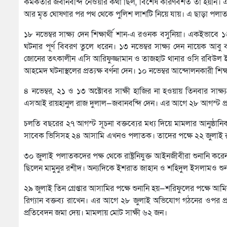
কর্মকর্তার জবানবন্দি নেওয়ার কথা ছিল, বিশেষ কারণবশত তা হয়নি। এ
আর মৃত ঘোষণার পর পথ থেকে পুলিশ লাশটি নিয়ে যায়। এ ছাড়া পলাতক 
১৮ নভেম্বর সাক্ষ্য দেন শিক্ষার্থী শান-এ রওনক বসুনিয়া। একইভাবে 
ঘটনার পূর্ণ বিবরণ তুলে ধরেন। ১৩ নভেম্বর সাক্ষ্য দেন নায়েক আ
জোনের তৎকালীন এসি আরিফুজ্জামান ও তাজহাট থানার ওসি রবিউল ইসল
আহমেদ ঘটনাস্থলের প্রত্যক্ষ বর্ণনা দেন। ১০ নভেম্বর আন্দোলনকারী শিক্
৪ নভেম্বর, ২১ ও ১৩ অক্টোবর সাক্ষী হাজির না হওয়ায় তিনবার সাক্
এসআই রায়হানুল রাজ দুলাল—জবানবন্দি দেন। এর আগে ২৮ আগস্ট প্র
চলতি বছরের ২৭ আগস্ট সূচনা বক্তব্যের মধ্য দিয়ে মামলার আনুষ্ঠা
সাবেক ভিসিসহ ২৪ আসামি এখনও পলাতক। তাদের পক্ষে ২২ জুলাই রাষ্
৩০ জুলাই পলাতকদের পক্ষ থেকে রাষ্ট্রনিযুক্ত আইনজীবীরা শুনানি করে
ছিলেন মামুনুর রশীদ। অন্যদিকে ইশরাত জাহান ও শহিদুল ইসলামও শু
২৯ জুলাই তিন গ্রেপ্তার আসামির পক্ষে শুনানি হয়—শরিফুলের পক্ষে আম
রিগ্যান বক্তব্য রাখেন। এর আগে ২৮ জুলাই অভিযোগ গঠনের ওপর প্রসি
প্রতিবেদন জমা দেয়। মামলায় মোট সাক্ষী ৬২ জন।