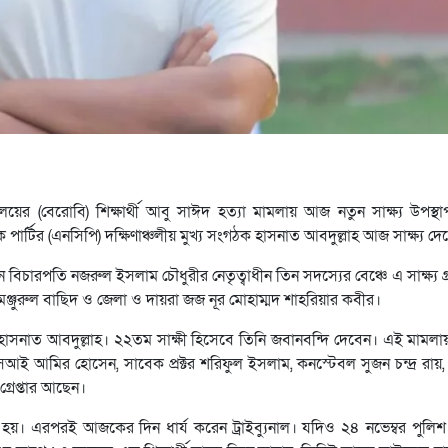
যালয়ের (বেরোবি) শিক্ষার্থী আবু সাঈদ হত্যা মামলায় আজ নতুন সাক্ষ্য উপস্
্টির (এনসিপি) দক্ষিণাঞ্চলীয় মুখ্য সংগঠক হাসনাত আবদুল্লাহ আজ সাক্ষ্য দে
যান বিচারপতি নজরুল ইসলাম চৌধুরীর নেতৃত্বাধীন তিন সদস্যের বেঞ্চে এ সাক্ষ্য 
মঞ্জুরুল বাছিদ ও জেলা ও দায়রা জজ নূর মোহাম্মদ শাহরিয়ার কবীর।
ন হাসনাত আবদুল্লাহ। ২২তম সাক্ষী হিসেবে তিনি জবানবন্দি দেবেন। এই মামল
আমির হোসেন, সাবেক প্রক্টর শরিফুল ইসলাম, কনস্টেবল সুজন চন্দ্র রায়, 
রেপ্তার আছেন।
 হয়। এরপরই আজকের দিন ধার্য করেন ট্রাইব্যুনাল। যদিও ২৪ নভেম্বর পুলি