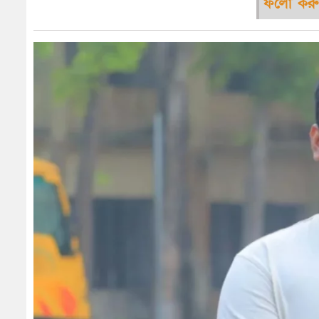
ফলো করু