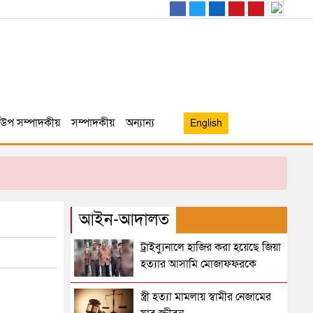
উপ সম্পাদকীয়
সম্পাদকীয়
অন্যান্য
English
আইন-আদালত
ট্রাইব্যুনালে হাজির করা হয়েছে জিয়া
হত্যার আসামি মোজাফফরকে
স্ত্রী হত্যা মামলায় স্বামীর নেজামের