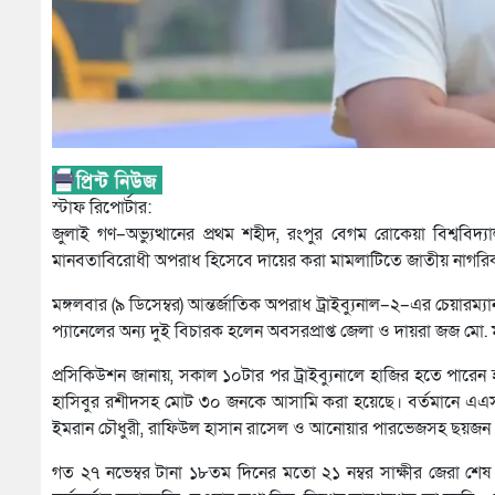
স্টাফ রিপোর্টার:
জুলাই গণ–অভ্যুত্থানের প্রথম শহীদ, রংপুর বেগম রোকেয়া বিশ্ববিদ্
মানবতাবিরোধী অপরাধ হিসেবে দায়ের করা মামলাটিতে জাতীয় নাগরিক পার
মঙ্গলবার (৯ ডিসেম্বর) আন্তর্জাতিক অপরাধ ট্রাইব্যুনাল–২–এর চেয়ারম্
প্যানেলের অন্য দুই বিচারক হলেন অবসরপ্রাপ্ত জেলা ও দায়রা জজ মো. 
প্রসিকিউশন জানায়, সকাল ১০টার পর ট্রাইব্যুনালে হাজির হতে পারে
হাসিবুর রশীদসহ মোট ৩০ জনকে আসামি করা হয়েছে। বর্তমানে এএসআই 
ইমরান চৌধুরী, রাফিউল হাসান রাসেল ও আনোয়ার পারভেজসহ ছয়জন গ্
গত ২৭ নভেম্বর টানা ১৮তম দিনের মতো ২১ নম্বর সাক্ষীর জেরা শেষ