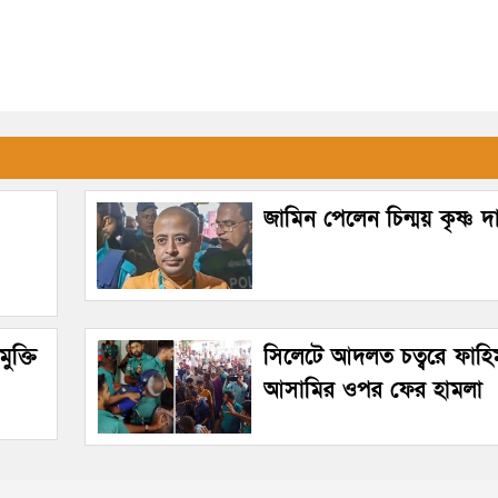
জামিন পেলেন চিন্ময় কৃষ্ণ দ
ুক্তি
সিলেটে আদলত চত্বরে ফাহিম
আসামির ওপর ফের হামলা