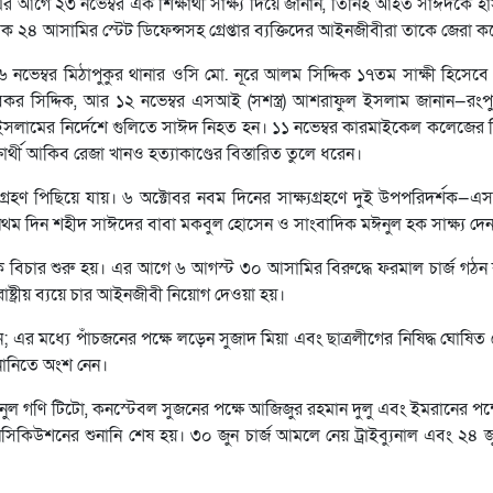
র আগে ২৩ নভেম্বর এক শিক্ষার্থী সাক্ষ্য দিয়ে জানান, তিনিই আহত সাঈদকে হ
২৪ আসামির স্টেট ডিফেন্সসহ গ্রেপ্তার ব্যক্তিদের আইনজীবীরা তাকে জেরা ক
১৬ নভেম্বর মিঠাপুকুর থানার ওসি মো. নূরে আলম সিদ্দিক ১৭তম সাক্ষী হিসেব
বু বকর সিদ্দিক, আর ১২ নভেম্বর এসআই (সশস্ত্র) আশরাফুল ইসলাম জানান—র
ামের নির্দেশে গুলিতে সাঈদ নিহত হন। ১১ নভেম্বর কারমাইকেল কলেজের শিক
ষার্থী আকিব রেজা খানও হত্যাকাণ্ডের বিস্তারিত তুলে ধরেন।
ষ্যগ্রহণ পিছিয়ে যায়। ৬ অক্টোবর নবম দিনের সাক্ষ্যগ্রহণে দুই উপপরিদর্শ
থম দিন শহীদ সাঈদের বাবা মকবুল হোসেন ও সাংবাদিক মঈনুল হক সাক্ষ্য দে
নিক বিচার শুরু হয়। এর আগে ৬ আগস্ট ৩০ আসামির বিরুদ্ধে ফরমাল চার্জ গঠ
ট্রীয় ব্যয়ে চার আইনজীবী নিয়োগ দেওয়া হয়।
ন; এর মধ্যে পাঁচজনের পক্ষে লড়েন সুজাদ মিয়া এবং ছাত্রলীগের নিষিদ্ধ ঘোষিত 
নানিতে অংশ নেন।
িনুল গণি টিটো, কনস্টেবল সুজনের পক্ষে আজিজুর রহমান দুলু এবং ইমরানের পক্ষ
কিউশনের শুনানি শেষ হয়। ৩০ জুন চার্জ আমলে নেয় ট্রাইব্যুনাল এবং ২৪ জুন