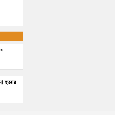
াস
া হত্যার