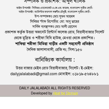
সম্পাদক ও প্রকাশক: আব্দুল খালিক
আইন-উপদেষ্টা: সিনিয়র এডভোকেট এ.কে.এম. ফয়েজ, বাংলাদেশ সুপ্রীম কোর্ট।
আইন-উপদেষ্টা: ব্যারিস্টার ফয়সাল দস্তগীর চৌধুরী, বাংলাদেশ সুপ্রীম কোর্ট।
উপ-সম্পাদকঃ মোঃ সুমন আহমদ
সিনিয়র স্টাফ রিপোর্টার: মো: আবু তাহের
সার্বিক ব্যবস্থাপকঃ মোঃ আলী হোসেন
প্রকাশক কর্তৃক উত্তরা অফসেট প্রিন্টার্স কলেজ রোড, বিয়ানীবাজার সিলেট
থেকে মুদ্রিত ও শরীফা বিবি হাউজ, মেওয়া থেকে প্রকাশিত।
শাফিয়া শরীফা মিডিয়া বাড়ীর একটি সহযোগী প্রতিষ্ঠান
দৈনিক জালালাবাদী, রেজি নং: সিল/১৫০
বানিজ্যিক কার্যালয় :
উত্তর বাজার মেইন রোড বিয়ানীবাজার, সিলেট। ই-মেইল:
dailyjalalabadi@gmail.com মোবাইল: ০১৮১৯-৫৬৪৮৮১
DAILY JALALABADI ALL RIGHTS RESERVED
Developed by
Host for Domain