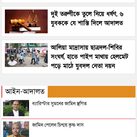
দুই তরুণীকে তুলে নিয়ে ধর্ষণ, ৬
যুবককে যে শাস্তি দিলে আদালত
আলিয়া মাদ্রাসায় ছাত্রদল-শিবির
সংঘর্ষ, হাতে পাইপ মাথায় হেলমেট
পড়ে মাঠে যুবদল নেতা নয়ন
আইন-আদালত
ব্যারিস্টার সুমনের জামিন স্থগিত
জামিন পেলেন চিন্ময় কৃষ্ণ দাস