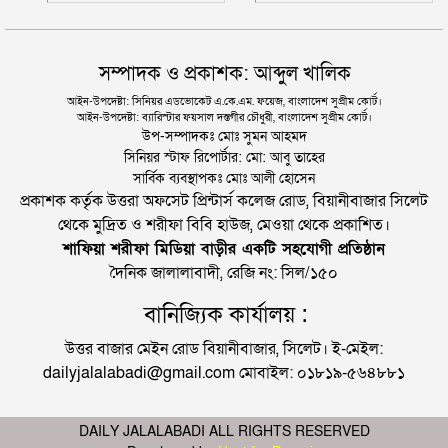
সম্পাদক ও প্রকাশক: আব্দুল খালিক
আইন-উপদেষ্টা: সিনিয়র এডভোকেট এ.কে.এম. ফয়েজ, বাংলাদেশ সুপ্রীম কোর্ট।
আইন-উপদেষ্টা: ব্যারিস্টার ফয়সাল দস্তগীর চৌধুরী, বাংলাদেশ সুপ্রীম কোর্ট।
উপ-সম্পাদকঃ মোঃ সুমন আহমদ
সিনিয়র স্টাফ রিপোর্টার: মো: আবু তাহের
সার্বিক ব্যবস্থাপকঃ মোঃ আলী হোসেন
প্রকাশক কর্তৃক উত্তরা অফসেট প্রিন্টার্স কলেজ রোড, বিয়ানীবাজার সিলেট
থেকে মুদ্রিত ও শরীফা বিবি হাউজ, মেওয়া থেকে প্রকাশিত।
শাফিয়া শরীফা মিডিয়া বাড়ীর একটি সহযোগী প্রতিষ্ঠান
দৈনিক জালালাবাদী, রেজি নং: সিল/১৫০
বানিজ্যিক কার্যালয় :
উত্তর বাজার মেইন রোড বিয়ানীবাজার, সিলেট। ই-মেইল:
dailyjalalabadi@gmail.com মোবাইল: ০১৮১৯-৫৬৪৮৮১
DAILY JALALABADI ALL RIGHTS RESERVED