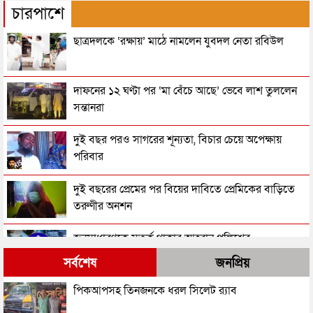
চারপাশে
ছাত্রদলকে ‘রক্ষায়’ মাঠে নামলেন যুবদল নেতা রবিউল
দাফনের ১২ ঘণ্টা পর ‘মা বেঁচে আছে’ ভেবে লাশ তুললেন
সন্তানরা
দুই বছর পরও সাগরের শূন্যতা, বিচার চেয়ে অপেক্ষায়
পরিবার
দুই বছরের প্রেমের পর বিয়ের দাবিতে প্রেমিকের বাড়িতে
তরুণীর অনশন
জনসাধারণকে সতর্ক থাকার আহ্বান পুলিশের
সর্বশেষ
জনপ্রিয়
৩ মাসে পুলিশের হাতে গ্রেপ্তার ১ লাখ ৪২ হাজার
পিকআপসহ তিনজনকে ধরল সিলেট র‌্যাব