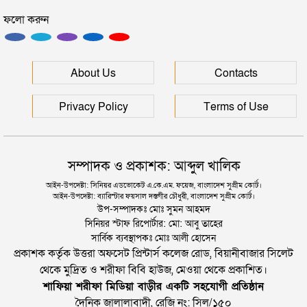
ফলো করুন
ইউনূসকে সঙ্গে নিয়ে জুলাই স্মৃতি জাদুঘর উদ্বোধন করলেন
প্রধানমন্ত্রী
সিলেটে আরও দুইজনের মৃত্যু, হাসপাতালে ৩ শতাধিক
About Us
Contacts
Privacy Policy
Terms of Use
সম্পাদক ও প্রকাশক: আব্দুল খালিক
আইন-উপদেষ্টা: সিনিয়র এডভোকেট এ.কে.এম. ফয়েজ, বাংলাদেশ সুপ্রীম কোর্ট।
আইন-উপদেষ্টা: ব্যারিস্টার ফয়সাল দস্তগীর চৌধুরী, বাংলাদেশ সুপ্রীম কোর্ট।
উপ-সম্পাদকঃ মোঃ সুমন আহমদ
সিনিয়র স্টাফ রিপোর্টার: মো: আবু তাহের
সার্বিক ব্যবস্থাপকঃ মোঃ আলী হোসেন
প্রকাশক কর্তৃক উত্তরা অফসেট প্রিন্টার্স কলেজ রোড, বিয়ানীবাজার সিলেট
থেকে মুদ্রিত ও শরীফা বিবি হাউজ, মেওয়া থেকে প্রকাশিত।
শাফিয়া শরীফা মিডিয়া বাড়ীর একটি সহযোগী প্রতিষ্ঠান
দৈনিক জালালাবাদী, রেজি নং: সিল/১৫০