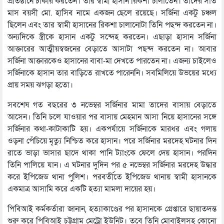
প্রতিষ্ঠানে চাকরি করতেন। তার স্বামী হাসান রিকশা চালাতেন। তাদের সাত
মাস বয়সী মো. হাসিব নামে একজন ছেলে রয়েছে। সর্জিনা একটু চঞ্চল
ছিলেন এবং তার স্বামী হাসানের রিকশা চালানোটা তিনি পছন্দ করতেন না।
অন্যদিকে স্ত্রীকে হাসান একটু সন্দেহ করতেন। এছাড়া হাসান সর্জিনা
আক্তারের আত্মীয়স্বজনের বেড়াতে আসাটা পছন্দ করতেন না। আবার
সর্জিনা আক্তারকেও হাসানের বাবা-মা দেখতে পারতেন না। এজন্য চাইলেও
সর্জিনাকে হাসান তার বাড়িতে রাখতে পারেননি। সবমিলিয়ে উভয়ের মধ্যে
প্রায় সময় ঝগড়া হতো।
সবশেষ গত বছরের ৩ নভেম্বর সর্জিনার মামা তাদের বাসায় বেড়াতে
আসেন। তিনি চলে যাওয়ার পর বাসায় মেহমান আসা নিয়ে হাসানের সঙ্গে
সর্জিনার কথা-কাটাকাটি হয়। একপর্যায়ে সর্জিনাকে মারধর এবং গলায়
ওড়না পেঁচিয়ে মৃত্যু নিশ্চিত করে হাসান। পরে সর্জিনার মরদেহ ঘটনার দিন
রাতে ভাড়া ভাসার ছাদে থাকা পানি ট্যাংকে ফেলে দেয় হাসান। পরদিন
তিনি পালিয়ে যান। এ ঘটনার দুদিন পর ৫ নভেম্বর সর্জিনার মরদেহ উদ্ধার
করে ইপিজেড থানা পুলিশ। পরবর্তীতে ইপিজেড থানায় স্বামী হাসানকে
একমাত্র আসামি করে একটি হত্যা মামলা দায়ের হয়।
পিবিআই কর্মকর্তারা জানান, হত্যাকাণ্ডের পর হাসানকে গ্রেপ্তারে ছায়াতদন্ত
শুরু করে পিবিআই চট্টগ্রাম মেট্রো ইউনিট। তবে তিনি মোবাইলসহ কোনো