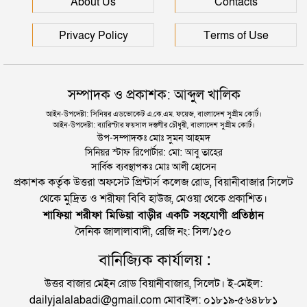
About Us
Contacts
Privacy Policy
Terms of Use
সম্পাদক ও প্রকাশক: আব্দুল খালিক
আইন-উপদেষ্টা: সিনিয়র এডভোকেট এ.কে.এম. ফয়েজ, বাংলাদেশ সুপ্রীম কোর্ট।
আইন-উপদেষ্টা: ব্যারিস্টার ফয়সাল দস্তগীর চৌধুরী, বাংলাদেশ সুপ্রীম কোর্ট।
উপ-সম্পাদকঃ মোঃ সুমন আহমদ
সিনিয়র স্টাফ রিপোর্টার: মো: আবু তাহের
সার্বিক ব্যবস্থাপকঃ মোঃ আলী হোসেন
প্রকাশক কর্তৃক উত্তরা অফসেট প্রিন্টার্স কলেজ রোড, বিয়ানীবাজার সিলেট
থেকে মুদ্রিত ও শরীফা বিবি হাউজ, মেওয়া থেকে প্রকাশিত।
শাফিয়া শরীফা মিডিয়া বাড়ীর একটি সহযোগী প্রতিষ্ঠান
দৈনিক জালালাবাদী, রেজি নং: সিল/১৫০
বানিজ্যিক কার্যালয় :
উত্তর বাজার মেইন রোড বিয়ানীবাজার, সিলেট। ই-মেইল:
dailyjalalabadi@gmail.com মোবাইল: ০১৮১৯-৫৬৪৮৮১