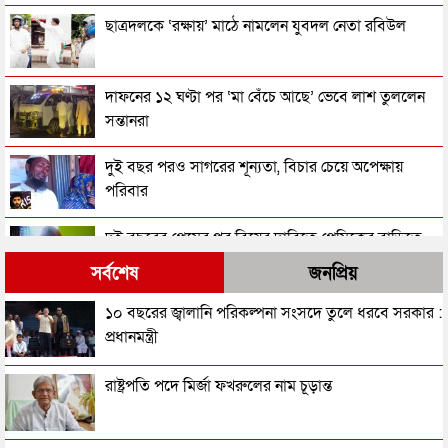
ছাত্রদলকে ‘রক্ষায়’ মাঠে নামলেন যুবদল নেতা রবিউল
দাফনের ১২ ঘণ্টা পর ‘মা বেঁচে আছে’ ভেবে লাশ তুললেন
সন্তানরা
দুই বছর পরও সাগরের শূন্যতা, বিচার চেয়ে অপেক্ষায়
পরিবার
দুই বছরের প্রেমের পর বিয়ের দাবিতে প্রেমিকের বাড়িতে
তরুণীর অনশন
সর্বশেষ
জনপ্রিয়
তিন থানায় নতুন ওসি, ৬ পুলিশ পরিদর্শকের বদলি
১০ বছরের জ্বালানি পরিকল্পনা সংসদে তুলে ধরবে সরকার :
প্রধানমন্ত্রী
জনসাধারণকে সতর্ক থাকার আহ্বান পুলিশের
রাষ্ট্রপতি পদে মির্জা ফখরুলের নাম চূড়ান্ত