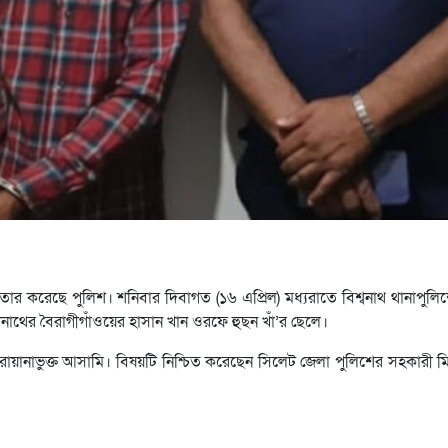
তার করেছে পুলিশ। শনিবার দিবাগত (১৬ এপ্রিল) মধ্যরাতে বিশ্বনাথ থানাপুল
াথের বৈরাগীগাঁওয়ের হাসান খান ওরফে হুছন খাঁ’র ছেলে।
োয়ানাভুক্ত আসামি। বিষয়টি নিশ্চিত করেছেন সিলেট জেলা পুলিশের সহকারী 