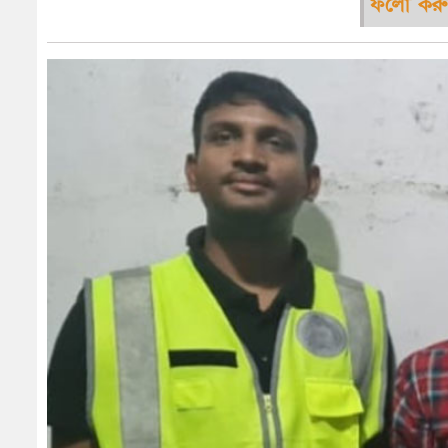
ফলো করু