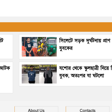
েট
সিলেটে সড়ক দুর্ঘটনায় প্রাণ
যুবকের
হ আটক
যশোর থেকে স্কুলছাত্রী নিয়ে
যুবক, অতঃপর যা ঘটলো
About Us
Contacts