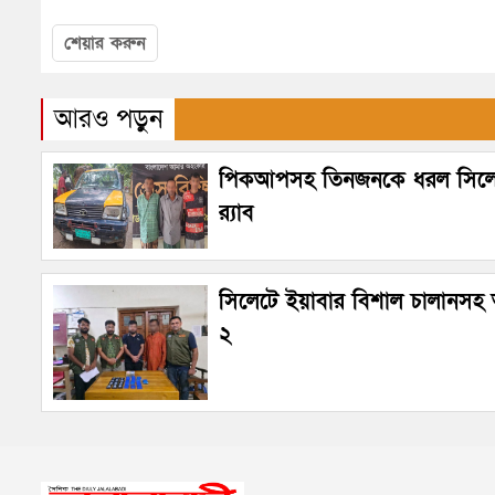
শেয়ার করুন
আরও পড়ুন
পিকআপসহ তিনজনকে ধরল সিল
র‌্যাব
সিলেটে ইয়াবার বিশাল চালানস
২