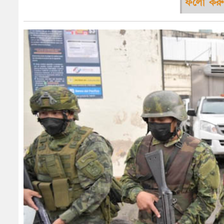
ফলো করু