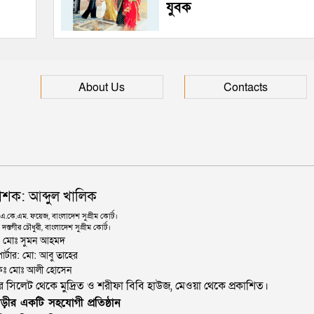
যুবক
About Us
Contacts
াশক: আব্দুল খালিক
কে.এম. ফয়েজ, বাংলাদেশ সুপ্রীম কোর্ট।
দস্তগীর চৌধুরী, বাংলাদেশ সুপ্রীম কোর্ট।
ঃ মোঃ সুমন আহমদ
োর্টার: মো: আবু তাহের
থাপকঃ মোঃ আলী হোসেন
জার সিলেট থেকে মুদ্রিত ও শরীফা বিবি হাউজ, মেওয়া থেকে প্রকাশিত।
ড়ীর একটি সহযোগী প্রতিষ্ঠান