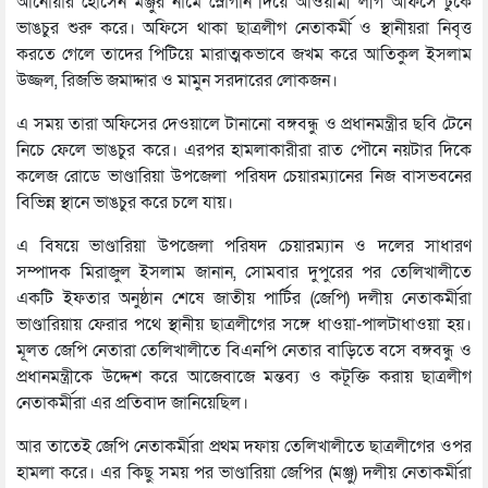
আনোয়ার হোসেন মঞ্জুর নামে স্লোগান দিয়ে আওয়ামী লীগ অফিসে ঢুকে
ভাঙচুর শুরু করে। অফিসে থাকা ছাত্রলীগ নেতাকর্মী ও স্থানীয়রা নিবৃত্ত
করতে গেলে তাদের পিটিয়ে মারাত্মকভাবে জখম করে আতিকুল ইসলাম
উজ্জল, রিজভি জমাদ্দার ও মামুন সরদারের লোকজন।
এ সময় তারা অফিসের দেওয়ালে টানানো বঙ্গবন্ধু ও প্রধানমন্ত্রীর ছবি টেনে
নিচে ফেলে ভাঙচুর করে। এরপর হামলাকারীরা রাত পৌনে নয়টার দিকে
কলেজ রোডে ভাণ্ডারিয়া উপজেলা পরিষদ চেয়ারম্যানের নিজ বাসভবনের
বিভিন্ন স্থানে ভাঙচুর করে চলে যায়।
এ বিষয়ে ভাণ্ডারিয়া উপজেলা পরিষদ চেয়ারম্যান ও দলের সাধারণ
সম্পাদক মিরাজুল ইসলাম জানান, সোমবার দুপুরের পর তেলিখালীতে
একটি ইফতার অনুষ্ঠান শেষে জাতীয় পার্টির (জেপি) দলীয় নেতাকর্মীরা
ভাণ্ডারিয়ায় ফেরার পথে স্থানীয় ছাত্রলীগের সঙ্গে ধাওয়া-পালটাধাওয়া হয়।
মূলত জেপি নেতারা তেলিখালীতে বিএনপি নেতার বাড়িতে বসে বঙ্গবন্ধু ও
প্রধানমন্ত্রীকে উদ্দেশ করে আজেবাজে মন্তব্য ও কটূক্তি করায় ছাত্রলীগ
নেতাকর্মীরা এর প্রতিবাদ জানিয়েছিল।
আর তাতেই জেপি নেতাকর্মীরা প্রথম দফায় তেলিখালীতে ছাত্রলীগের ওপর
হামলা করে। এর কিছু সময় পর ভাণ্ডারিয়া জেপির (মঞ্জু) দলীয় নেতাকর্মীরা