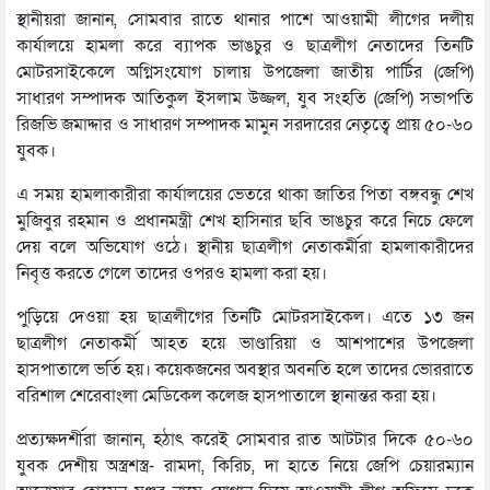
স্থানীয়রা জানান, সোমবার রাতে থানার পাশে আওয়ামী লীগের দলীয়
কার্যালয়ে হামলা করে ব্যাপক ভাঙচুর ও ছাত্রলীগ নেতাদের তিনটি
মোটরসাইকেলে অগ্নিসংযোগ চালায় উপজেলা জাতীয় পার্টির (জেপি)
সাধারণ সম্পাদক আতিকুল ইসলাম উজ্জল, যুব সংহতি (জেপি) সভাপতি
রিজভি জমাদ্দার ও সাধারণ সম্পাদক মামুন সরদারের নেতৃত্বে প্রায় ৫০-৬০
যুবক।
এ সময় হামলাকারীরা কার্যালয়ের ভেতরে থাকা জাতির পিতা বঙ্গবন্ধু শেখ
মুজিবুর রহমান ও প্রধানমন্ত্রী শেখ হাসিনার ছবি ভাঙচুর করে নিচে ফেলে
দেয় বলে অভিযোগ ওঠে। স্থানীয় ছাত্রলীগ নেতাকর্মীরা হামলাকারীদের
নিবৃত্ত করতে গেলে তাদের ওপরও হামলা করা হয়।
পুড়িয়ে দেওয়া হয় ছাত্রলীগের তিনটি মোটরসাইকেল। এতে ১৩ জন
ছাত্রলীগ নেতাকর্মী আহত হয়ে ভাণ্ডারিয়া ও আশপাশের উপজেলা
হাসপাতালে ভর্তি হয়। কয়েকজনের অবস্থার অবনতি হলে তাদের ভোররাতে
বরিশাল শেরেবাংলা মেডিকেল কলেজ হাসপাতালে স্থানান্তর করা হয়।
প্রত্যক্ষদর্শীরা জানান, হঠাৎ করেই সোমবার রাত আটটার দিকে ৫০-৬০
যুবক দেশীয় অস্ত্রশস্ত্র- রামদা, কিরিচ, দা হাতে নিয়ে জেপি চেয়ারম্যান