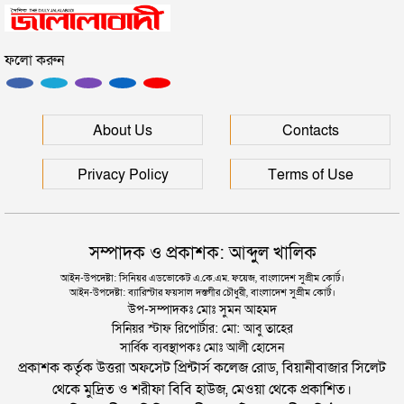
ফলো করুন
সিলেটে সেই দুই বাস চালকের বিরুদ্ধে মামলা
মানবপাচার নিয়ে সিলেটের ডিবির হাওরে সংঘর্ষ
About Us
Contacts
Privacy Policy
Terms of Use
সম্পাদক ও প্রকাশক: আব্দুল খালিক
আইন-উপদেষ্টা: সিনিয়র এডভোকেট এ.কে.এম. ফয়েজ, বাংলাদেশ সুপ্রীম কোর্ট।
আইন-উপদেষ্টা: ব্যারিস্টার ফয়সাল দস্তগীর চৌধুরী, বাংলাদেশ সুপ্রীম কোর্ট।
উপ-সম্পাদকঃ মোঃ সুমন আহমদ
সিনিয়র স্টাফ রিপোর্টার: মো: আবু তাহের
সার্বিক ব্যবস্থাপকঃ মোঃ আলী হোসেন
প্রকাশক কর্তৃক উত্তরা অফসেট প্রিন্টার্স কলেজ রোড, বিয়ানীবাজার সিলেট
থেকে মুদ্রিত ও শরীফা বিবি হাউজ, মেওয়া থেকে প্রকাশিত।