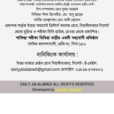
আইন-উপদেষ্টা: সিনিয়র এডভোকেট এ.কে.এম. ফয়েজ, বাংলাদেশ সুপ্রীম কোর্ট।
আইন-উপদেষ্টা: ব্যারিস্টার ফয়সাল দস্তগীর চৌধুরী, বাংলাদেশ সুপ্রীম কোর্ট।
উপ-সম্পাদকঃ মোঃ সুমন আহমদ
সিনিয়র স্টাফ রিপোর্টার: মো: আবু তাহের
সার্বিক ব্যবস্থাপকঃ মোঃ আলী হোসেন
প্রকাশক কর্তৃক উত্তরা অফসেট প্রিন্টার্স কলেজ রোড, বিয়ানীবাজার সিলেট
থেকে মুদ্রিত ও শরীফা বিবি হাউজ, মেওয়া থেকে প্রকাশিত।
শাফিয়া শরীফা মিডিয়া বাড়ীর একটি সহযোগী প্রতিষ্ঠান
দৈনিক জালালাবাদী, রেজি নং: সিল/১৫০
বানিজ্যিক কার্যালয় :
উত্তর বাজার মেইন রোড বিয়ানীবাজার, সিলেট। ই-মেইল:
dailyjalalabadi@gmail.com মোবাইল: ০১৮১৯-৫৬৪৮৮১
DAILY JALALABADI ALL RIGHTS RESERVED
Developed by
Host for Domain