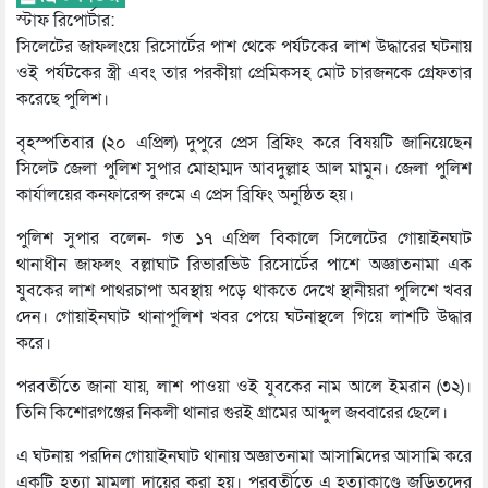
স্টাফ রিপোর্টার:
সিলেটের জাফলংয়ে রিসোর্টের পাশ থেকে পর্যটকের লাশ উদ্ধারের ঘটনায়
ওই পর্যটকের স্ত্রী এবং তার পরকীয়া প্রেমিকসহ মোট চারজনকে গ্রেফতার
করেছে পুলিশ।
বৃহস্পতিবার (২০ এপ্রিল) দুপুরে প্রেস ব্রিফিং করে বিষয়টি জানিয়েছেন
সিলেট জেলা পুলিশ সুপার মোহাম্মদ আবদুল্লাহ আল মামুন। জেলা পুলিশ
কার্যালয়ের কনফারেন্স রুমে এ প্রেস ব্রিফিং অনুষ্ঠিত হয়।
পুলিশ সুপার বলেন- গত ১৭ এপ্রিল বিকালে সিলেটের গোয়াইনঘাট
থানাধীন জাফলং বল্লাঘাট রিভারভিউ রিসোর্টের পাশে অজ্ঞাতনামা এক
যুবকের লাশ পাথরচাপা অবস্থায় পড়ে থাকতে দেখে স্থানীয়রা পুলিশে খবর
দেন। গোয়াইনঘাট থানাপুলিশ খবর পেয়ে ঘটনাস্থলে গিয়ে লাশটি উদ্ধার
করে।
পরবর্তীতে জানা যায়, লাশ পাওয়া ওই যুবকের নাম আলে ইমরান (৩২)।
তিনি কিশোরগঞ্জের নিকলী থানার গুরই গ্রামের আব্দুল জব্বারের ছেলে।
এ ঘটনায় পরদিন গোয়াইনঘাট থানায় অজ্ঞাতনামা আসামিদের আসামি করে
একটি হত্যা মামলা দায়ের করা হয়। পরবর্তীতে এ হত্যাকাণ্ডে জড়িতদের