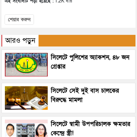
এই সংবাদটি পড়া হয়েছে :
1.2K বার
শেয়ার করুন
আরও পড়ুন
সিলেটে পুলিশের অ্যাকশন, ৪৮ জন
গ্রেপ্তার
সিলেটে সেই দুই বাস চালকের
বিরুদ্ধে মামলা
সিলেটে স্বামী উপপরিচালক ক্ষমতার
কেন্দ্রে স্ত্রী!