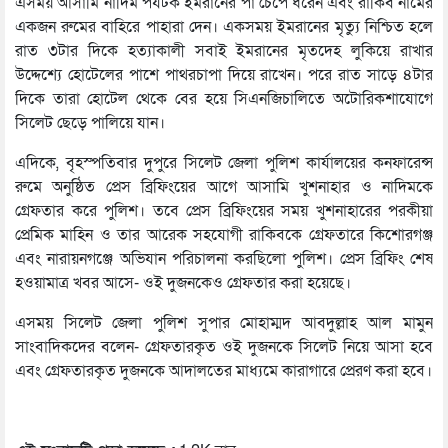
এসময় আসামি নাদিম পর্যটক ইমরানের পা চেপে ধরেন এবং রাকিব নামের
একজন রুমের বাহিরে পাহারা দেন। একসময় ইমরানের মৃত্যু নিশ্চিত হলে
রাত ৩টার দিকে হত্যাকালী সবাই ইমরানের মৃতদেহ লুকিয়ে রাখার
উদ্দেশ্যে হোটেলের পাশে পাথরচাপা দিয়ে রাখেন। পরে রাত সাড়ে ৪টার
দিকে তারা হোটেল থেকে বের হয়ে সিএনজিচালিতে অটোরিকশাযোগে
সিলেট ছেড়ে পালিয়ে যান।
এদিকে, বৃহস্পতিবার দুপুরে সিলেট জেলা পুলিশ কার্যালয়ের কনফারেন্স
রুমে অনুষ্ঠিত প্রেস ব্রিফিংয়ের আগে আসামি খুশনাহার ও নাদিমকে
গ্রেফতার করে পুলিশ। তবে প্রেস ব্রিফিংয়ের সময় খুশনাহারের পরকীয়া
প্রেমিক মাহিন ও তার আরেক সহযোগী রাকিবকে গ্রেফতারে কিশোরগঞ্জ
এবং নারায়নগঞ্জে অভিযান পরিচালনা করছিলো পুলিশ। প্রেস ব্রিফিং শেষ
হওয়ামাত্র খবর আসে- ওই দুজনকেও গ্রেফতার করা হয়েছে।
এসময় সিলেট জেলা পুলিশ সুপার মোহাম্মদ আবদুল্লাহ আল মামুন
সাংবাদিকদের বলেন- গ্রেফতারকৃত ওই দুজনকে সিলেট নিয়ে আসা হবে
এবং গ্রেফতারকৃত দুজনকে আদালতের মাধ্যমে কারাগারে প্রেরণ করা হবে।