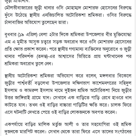
জুড়ী প্রতিনিধি:
মৌলভীবাজারের জুড়ী থানার ওসি মোহাম্মদ মোশারফ হোসেনের বিরুদ্ধে
ফুঁসে উঠেছে স্থানীয় এনজিচালিত অটোরিকশা শ্রমিকরা। ওসির বিরুদ্ধে
চাঁদাবাজির অভিযোগ তুলেছেন তারা।
বুধবার (১৯ এপ্রিল) বেলা ২টার দিকে শ্রমিকরা উপজেলার বীর মুক্তিযোদ্ধা
এম এ মুমীত আসুক চত্বরে সড়ক অবরোধ করে ওসি মোশারফ হোসেনের
প্রতি ক্ষোভ প্রকাশ করেন। পরে স্থানীয় গণ্যমান্য ব্যক্তিদের অনুরোধে ও জুড়ী
থানার পরিদর্শক (তদন্ত)-এর আশ্বাসের ভিত্তিতে প্রায় ঘন্টাখানেক পর
শ্রমিকরা অবরোধ তুলে নেন।
স্থানীয় অটোরিকশা শ্রমিকরা অভিযোগ করে বলেন, মঙ্গলবার বিকেলে
জুড়ীর পার্শ্ববর্তী বড়লেখা উপজেলার দক্ষিণভাগ কাশেমনগরের সহিদুল
ইসলাম ও কামরুল ইসলাম নামে দুইজন শ্রমিক অটোরিকশা নিয়ে জুড়ীর
উত্তর জাঙ্গিরাই গ্রামে যান। সেখানে এক বাড়িতে গাড়ি রেখে হাওরে ধান
কাটতে যান। তখন ওই বাড়ির বাচ্চারা গাড়িটির ক্ষতি করে। চালক ফিরে
এসে ঘটনাটি দেখতে পেয়ে ওই বাড়ির লোকজনকে অবগত করেন।
একপর্যায়ে বাড়ির মালিক মর্তুজ আলী ও তার সহযোগিরা ওই শ্রমিক
দুজনকে মারপিট করেন। সেখান থেকে তারা ফিরে এসে তাদের সংগঠনের