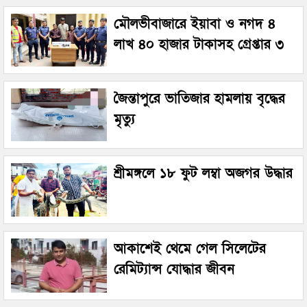
মৌলভীবাজারে ইয়াবা ও নগদ ৪
লাখ ৪০ হাজার টাকাসহ গ্রেপ্তার ৩
জৈন্তাপুরে ভাতিজার হামলায় বৃদ্ধের
মৃত্যু
শ্রীমঙ্গলে ১৮ ফুট লম্বা অজগর উদ্ধার
আকাশেই থেমে গেল সিলেটের
রেমিট্যান্স যোদ্ধার জীবন