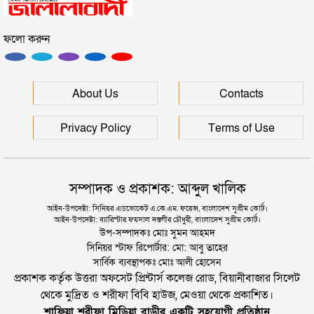
ফলো করুন
ইউনূসকে সঙ্গে নিয়ে জুলাই স্মৃতি জাদুঘর উদ্বোধন করলেন
প্রধানমন্ত্রী
সিলেটে আরও দুইজনের মৃত্যু, হাসপাতালে ৩ শতাধিক
About Us
Contacts
Privacy Policy
Terms of Use
সম্পাদক ও প্রকাশক: আব্দুল খালিক
আইন-উপদেষ্টা: সিনিয়র এডভোকেট এ.কে.এম. ফয়েজ, বাংলাদেশ সুপ্রীম কোর্ট।
আইন-উপদেষ্টা: ব্যারিস্টার ফয়সাল দস্তগীর চৌধুরী, বাংলাদেশ সুপ্রীম কোর্ট।
উপ-সম্পাদকঃ মোঃ সুমন আহমদ
সিনিয়র স্টাফ রিপোর্টার: মো: আবু তাহের
সার্বিক ব্যবস্থাপকঃ মোঃ আলী হোসেন
প্রকাশক কর্তৃক উত্তরা অফসেট প্রিন্টার্স কলেজ রোড, বিয়ানীবাজার সিলেট
থেকে মুদ্রিত ও শরীফা বিবি হাউজ, মেওয়া থেকে প্রকাশিত।
শাফিয়া শরীফা মিডিয়া বাড়ীর একটি সহযোগী প্রতিষ্ঠান