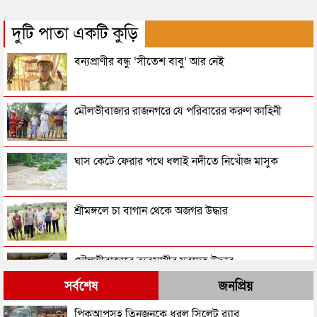
দুটি পাতা একটি কুড়ি
বন্যপ্রাণীর বন্ধু ‘সীতেশ বাবু’ আর নেই
মৌলভীবাজার রাজনগরে যে পরিবারের করুণ কাহিনী
ঘাস কেটে ফেরার পথে ধলাই নদীতে নিখোঁজ মাসুক
শ্রীমঙ্গলে চা বাগান থেকে অজগর উদ্ধার
মৌলভীবাজারে ব্যবসায়ীর মরদেহ উদ্ধার
সর্বশেষ
জনপ্রিয়
স্ত্রীকে হত্যা করে মাটিতে চাপা, ১৯ দিন পর লাশ উদ্ধার
পিকআপসহ তিনজনকে ধরল সিলেট র‌্যাব