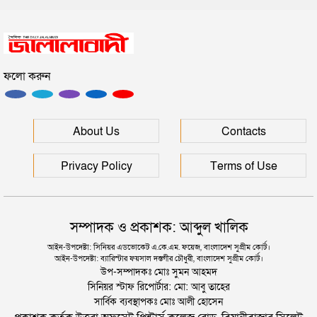
সিলেটে সড়ক দুর্ঘটনায় প্রাণ গেল যুবকের
ফলো করুন
ইউনূসকে সঙ্গে নিয়ে জুলাই স্মৃতি জাদুঘর উদ্বোধন করলেন
প্রধানমন্ত্রী
সিলেটে আরও দুইজনের মৃত্যু, হাসপাতালে ৩ শতাধিক
About Us
Contacts
Privacy Policy
Terms of Use
সম্পাদক ও প্রকাশক: আব্দুল খালিক
আইন-উপদেষ্টা: সিনিয়র এডভোকেট এ.কে.এম. ফয়েজ, বাংলাদেশ সুপ্রীম কোর্ট।
আইন-উপদেষ্টা: ব্যারিস্টার ফয়সাল দস্তগীর চৌধুরী, বাংলাদেশ সুপ্রীম কোর্ট।
উপ-সম্পাদকঃ মোঃ সুমন আহমদ
সিনিয়র স্টাফ রিপোর্টার: মো: আবু তাহের
সার্বিক ব্যবস্থাপকঃ মোঃ আলী হোসেন