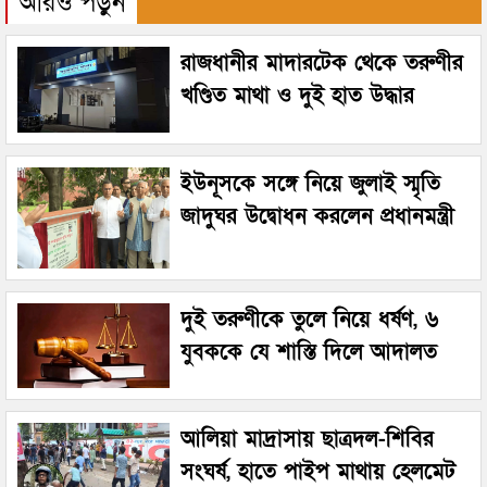
আরও পড়ুন
রাজধানীর মাদারটেক থেকে তরুণীর
খণ্ডিত মাথা ও দুই হাত উদ্ধার
ইউনূসকে সঙ্গে নিয়ে জুলাই স্মৃতি
জাদুঘর উদ্বোধন করলেন প্রধানমন্ত্রী
দুই তরুণীকে তুলে নিয়ে ধর্ষণ, ৬
যুবককে যে শাস্তি দিলে আদালত
আলিয়া মাদ্রাসায় ছাত্রদল-শিবির
সংঘর্ষ, হাতে পাইপ মাথায় হেলমেট