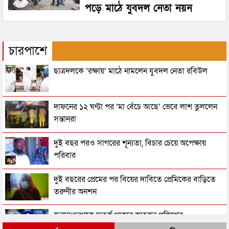
পড়ে মাঠে যুবদল নেতা নয়ন
চারপাশে
ছাত্রদলকে ‘রক্ষায়’ মাঠে নামলেন যুবদল নেতা রবিউল
দাফনের ১২ ঘণ্টা পর ‘মা বেঁচে আছে’ ভেবে লাশ তুললেন
সন্তানরা
দুই বছর পরও সাগরের শূন্যতা, বিচার চেয়ে অপেক্ষায়
পরিবার
দুই বছরের প্রেমের পর বিয়ের দাবিতে প্রেমিকের বাড়িতে
তরুণীর অনশন
জনসাধারণকে সতর্ক থাকার আহ্বান পুলিশের