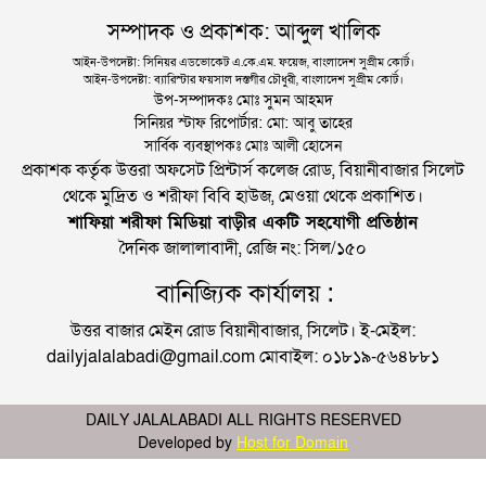
সম্পাদক ও প্রকাশক: আব্দুল খালিক
আইন-উপদেষ্টা: সিনিয়র এডভোকেট এ.কে.এম. ফয়েজ, বাংলাদেশ সুপ্রীম কোর্ট।
আইন-উপদেষ্টা: ব্যারিস্টার ফয়সাল দস্তগীর চৌধুরী, বাংলাদেশ সুপ্রীম কোর্ট।
উপ-সম্পাদকঃ মোঃ সুমন আহমদ
সিনিয়র স্টাফ রিপোর্টার: মো: আবু তাহের
সার্বিক ব্যবস্থাপকঃ মোঃ আলী হোসেন
প্রকাশক কর্তৃক উত্তরা অফসেট প্রিন্টার্স কলেজ রোড, বিয়ানীবাজার সিলেট
থেকে মুদ্রিত ও শরীফা বিবি হাউজ, মেওয়া থেকে প্রকাশিত।
শাফিয়া শরীফা মিডিয়া বাড়ীর একটি সহযোগী প্রতিষ্ঠান
দৈনিক জালালাবাদী, রেজি নং: সিল/১৫০
বানিজ্যিক কার্যালয় :
উত্তর বাজার মেইন রোড বিয়ানীবাজার, সিলেট। ই-মেইল:
dailyjalalabadi@gmail.com মোবাইল: ০১৮১৯-৫৬৪৮৮১
DAILY JALALABADI ALL RIGHTS RESERVED
Developed by
Host for Domain