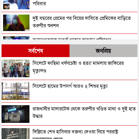
পরিবার
দুই বছরের প্রেমের পর বিয়ের দাবিতে প্রেমিকের বাড়িতে
তরুণীর অনশন
জনসাধারণকে সতর্ক থাকার আহ্বান পুলিশের
সর্বশেষ
জনপ্রিয়
৩ মাসে পুলিশের হাতে গ্রেপ্তার ১ লাখ ৪২ হাজার
সিলেটে ফাহিমা ধর্ষণচেষ্টা ও হত্যা মামলায় জাকিরের
মৃত্যুদণ্ড
ছেলের ছুরি কাঘাতে বাবা-মা খুন
সিলেটে হামের উপসর্গ আরও ২ শিশুর মৃত্যু
মহিলা আওয়ামী লীগ নেত্রী শিলার মরদেহ উদ্ধার
রাজধানীর মাদারটেক থেকে তরুণীর খণ্ডিত মাথা ও দুই হাত
উদ্ধার
বিছানায় পড়েছিল গৃহবধূর লাশ, স্বামী-সন্তান উধাও
দিল্লিতে শেখ হাসিনার বক্তব্য দেওয়া নিয়ে পররাষ্ট্র