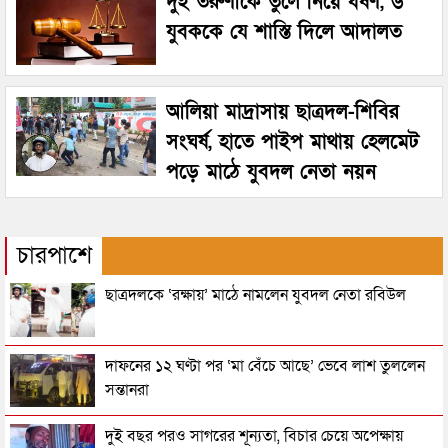
দুই তরুণীকে তুলে নিয়ে ধর্ষণ, ৬
যুবককে যে শাস্তি দিলে আদালত
আলিয়া মাদ্রাসায় ছাত্রদল-শিবির
সংঘর্ষ, হাতে পাইপ মাথায় হেলমেট
পড়ে মাঠে যুবদল নেতা নয়ন
চারপাশে
ছাত্রদলকে ‘রক্ষায়’ মাঠে নামলেন যুবদল নেতা রবিউল
দাফনের ১২ ঘণ্টা পর ‘মা বেঁচে আছে’ ভেবে লাশ তুললেন
সন্তানরা
দুই বছর পরও সাগরের শূন্যতা, বিচার চেয়ে অপেক্ষায়