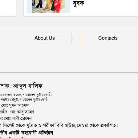
যুবক
About Us
Contacts
াশক: আব্দুল খালিক
কে.এম. ফয়েজ, বাংলাদেশ সুপ্রীম কোর্ট।
দস্তগীর চৌধুরী, বাংলাদেশ সুপ্রীম কোর্ট।
ঃ মোঃ সুমন আহমদ
োর্টার: মো: আবু তাহের
থাপকঃ মোঃ আলী হোসেন
জার সিলেট থেকে মুদ্রিত ও শরীফা বিবি হাউজ, মেওয়া থেকে প্রকাশিত।
ড়ীর একটি সহযোগী প্রতিষ্ঠান