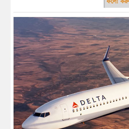
ফলো করু