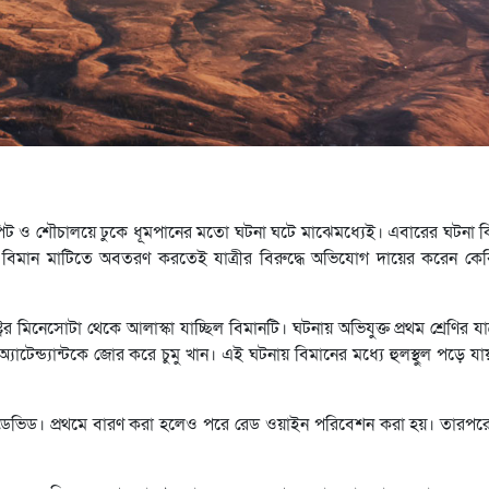
ঙ্গে মারপিট ও শৌচালয়ে ঢুকে ধূমপানের মতো ঘটনা ঘটে মাঝেমধ্যেই। এবারের ঘটনা
। বিমান মাটিতে অবতরণ করতেই যাত্রীর বিরুদ্ধে অভিযোগ দায়ের করেন কেবি
রের মিনেসোটা থেকে আলাস্কা যাচ্ছিল বিমানটি। ঘটনায় অভিযুক্ত প্রথম শ্রেণির য
টেন্ড্যান্টকে জোর করে চুমু খান। এই ঘটনায় বিমানের মধ্যে হুলস্থুল পড়ে যায়
ন ডেভিড। প্রথমে বারণ করা হলেও পরে রেড ওয়াইন পরিবেশন করা হয়। তারপর