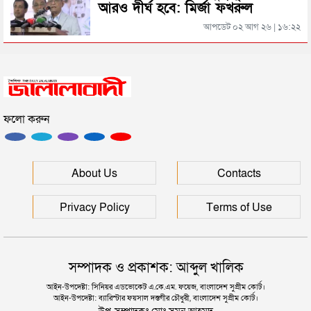
আরও দীর্ঘ হবে: মির্জা ফখরুল
সিলেটের জোড়া ব্রিজের পাশ থেকে আটক ফরহাদ- বাদশা
আপডেট ০২ আগ ২৬ | ১৬:২২
সিলেটে সড়ক দুর্ঘটনায় প্রাণ গেল যুবকের
ফলো করুন
ইউনূসকে সঙ্গে নিয়ে জুলাই স্মৃতি জাদুঘর উদ্বোধন করলেন
প্রধানমন্ত্রী
সিলেটে আরও দুইজনের মৃত্যু, হাসপাতালে ৩ শতাধিক
About Us
Contacts
Privacy Policy
Terms of Use
সম্পাদক ও প্রকাশক: আব্দুল খালিক
আইন-উপদেষ্টা: সিনিয়র এডভোকেট এ.কে.এম. ফয়েজ, বাংলাদেশ সুপ্রীম কোর্ট।
আইন-উপদেষ্টা: ব্যারিস্টার ফয়সাল দস্তগীর চৌধুরী, বাংলাদেশ সুপ্রীম কোর্ট।