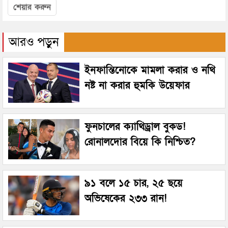
শেয়ার করুন
আরও পড়ুন
ইনফান্তিনোকে মামলা করার ও নথি
নষ্ট না করার হুমকি উয়েফার
ফুনচালের ক্যাথিড্রাল বুকড!
রোনালদোর বিয়ে কি নিশ্চিত?
৯১ বলে ১৫ চার, ২৫ ছয়ে
অভিষেকের ২৩৩ রান!