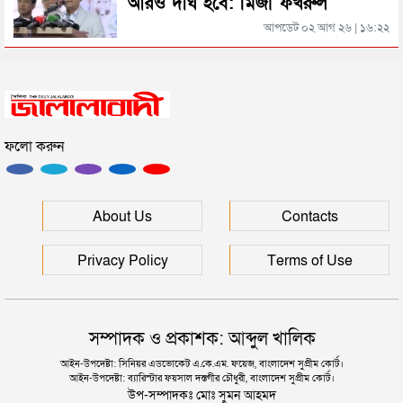
আরও দীর্ঘ হবে: মির্জা ফখরুল
সিলেটের জোড়া ব্রিজের পাশ থেকে আটক ফরহাদ- বাদশা
আপডেট ০২ আগ ২৬ | ১৬:২২
সিলেটে সড়ক দুর্ঘটনায় প্রাণ গেল যুবকের
ফলো করুন
ইউনূসকে সঙ্গে নিয়ে জুলাই স্মৃতি জাদুঘর উদ্বোধন করলেন
প্রধানমন্ত্রী
সিলেটে আরও দুইজনের মৃত্যু, হাসপাতালে ৩ শতাধিক
About Us
Contacts
Privacy Policy
Terms of Use
সম্পাদক ও প্রকাশক: আব্দুল খালিক
আইন-উপদেষ্টা: সিনিয়র এডভোকেট এ.কে.এম. ফয়েজ, বাংলাদেশ সুপ্রীম কোর্ট।
আইন-উপদেষ্টা: ব্যারিস্টার ফয়সাল দস্তগীর চৌধুরী, বাংলাদেশ সুপ্রীম কোর্ট।
উপ-সম্পাদকঃ মোঃ সুমন আহমদ