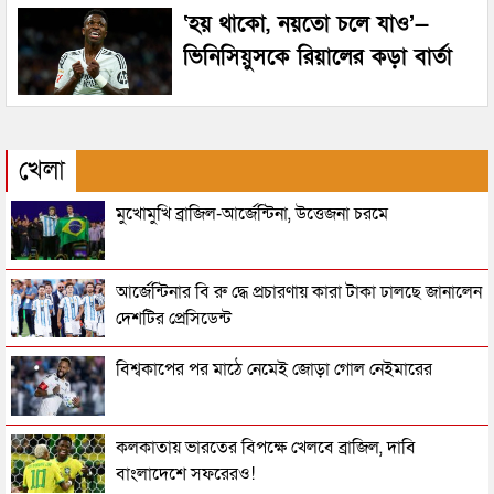
‘হয় থাকো, নয়তো চলে যাও’—
ভিনিসিয়ুসকে রিয়ালের কড়া বার্তা
খেলা
মুখোমুখি ব্রাজিল-আর্জেন্টিনা, উত্তেজনা চরমে
আর্জেন্টিনার বি রু দ্ধে প্রচারণায় কারা টাকা ঢালছে জানালেন
দেশটির প্রেসিডেন্ট
বিশ্বকাপের পর মাঠে নেমেই জোড়া গোল নেইমারের
কলকাতায় ভারতের বিপক্ষে খেলবে ব্রাজিল, দাবি
বাংলাদেশে সফরেরও!