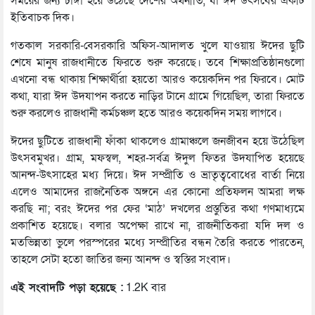
সময়ের জন্য চাঙ্গা হয়ে উঠেছে দেশের অর্থনীতি, যা ঈদ উৎসবের একটি
ইতিবাচক দিক।
গতকাল সরকারি-বেসরকারি অফিস-আদালত খুলে যাওয়ায় ঈদের ছুটি
শেষে মানুষ রাজধানীতে ফিরতে শুরু করেছে। তবে শিক্ষাপ্রতিষ্ঠানগুলো
এখনো বন্ধ থাকায় শিক্ষার্থীরা হয়তো আরও কয়েকদিন পর ফিরবে। মোট
কথা, যারা ঈদ উদযাপন করতে নাড়ির টানে গ্রামে গিয়েছিল, তারা ফিরতে
শুরু করলেও রাজধানী কর্মচঞ্চল হতে আরও কয়েকদিন সময় লাগবে।
ঈদের ছুটিতে রাজধানী ফাঁকা থাকলেও গ্রামাঞ্চলে জনজীবন হয়ে উঠেছিল
উৎসবমুখর। গ্রাম, মফস্বল, শহর-সর্বত্র ঈদুল ফিতর উদযাপিত হয়েছে
আনন্দ-উৎসাহের মধ্য দিয়ে। ঈদ সম্প্রীতি ও ভ্রাতৃত্ববোধের বার্তা নিয়ে
এলেও আমাদের রাজনৈতিক অঙ্গনে এর কোনো প্রতিফলন আমরা লক্ষ
করছি না; বরং ঈদের পর ফের ‘মাঠ’ দখলের প্রস্তুতির কথা গণমাধ্যমে
প্রকাশিত হয়েছে। বলার অপেক্ষা রাখে না, রাজনীতিকরা যদি দল ও
মতভিন্নতা ভুলে পরস্পরের মধ্যে সম্প্রীতির বন্ধন তৈরি করতে পারতেন,
তাহলে সেটা হতো জাতির জন্য আনন্দ ও স্বস্তির সংবাদ।
এই সংবাদটি পড়া হয়েছে :
1.2K বার