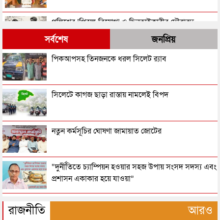
পুলিশের ‘পিস্তল-বিয়োগ’ ও ছিনতাইকারীর দৌরাত্ম্য
সর্বশেষ
জনপ্রিয়
এত নৃশংসতা কীসের আলামত?
পিকআপসহ তিনজনকে ধরল সিলেট র‌্যাব
“চাঁদাবাজিতে জিরো টলারেন্স”
সিলেটে কাগজ ছাড়া রাস্তায় নামলেই বিপদ
প্যারোলে মুক্তি ও রাষ্ট্রের প্রতিশ্রুতি
নতুন কর্মসূচির ঘোষণা জামায়াত জোটের
বিচারকের বাসায় ঢুকে হত্যাকাণ্ড
“দুর্নীতিতে চ্যাম্পিয়ন হওয়ার সহজ উপায় সংসদ সদস্য এবং
প্রশাসন একাকার হয়ে যাওয়া”
এবার রূপনগর ট্র্যাজেডি : কর্তৃপক্ষের টনক নড়বে কবে
রাষ্ট্রপতি নির্বাচনের তারিখ ঘোষণা
রাজনীতি
আরও
শিল্পকারখানার চিত্র ও গ্যাস-বিদ্যুতের অচলাবস্থা!