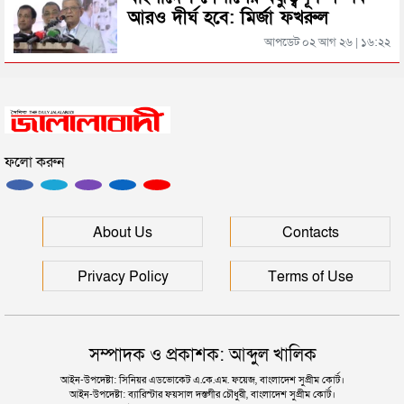
আরও দীর্ঘ হবে: মির্জা ফখরুল
সিলেটের জোড়া ব্রিজের পাশ থেকে আটক ফরহাদ- বাদশা
আপডেট ০২ আগ ২৬ | ১৬:২২
সিলেটে সড়ক দুর্ঘটনায় প্রাণ গেল যুবকের
ফলো করুন
ইউনূসকে সঙ্গে নিয়ে জুলাই স্মৃতি জাদুঘর উদ্বোধন করলেন
প্রধানমন্ত্রী
সিলেটে আরও দুইজনের মৃত্যু, হাসপাতালে ৩ শতাধিক
About Us
Contacts
Privacy Policy
Terms of Use
সম্পাদক ও প্রকাশক: আব্দুল খালিক
আইন-উপদেষ্টা: সিনিয়র এডভোকেট এ.কে.এম. ফয়েজ, বাংলাদেশ সুপ্রীম কোর্ট।
আইন-উপদেষ্টা: ব্যারিস্টার ফয়সাল দস্তগীর চৌধুরী, বাংলাদেশ সুপ্রীম কোর্ট।