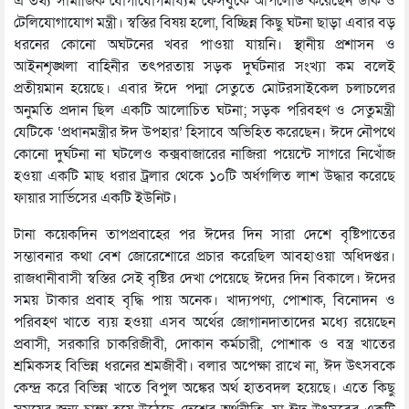
এ তথ্য সামাজিক যোগাযোগমাধ্যম ফেসবুকে আপলোড করেছেন ডাক ও
টেলিযোগাযোগ মন্ত্রী। স্বস্তির বিষয় হলো, বিচ্ছিন্ন কিছু ঘটনা ছাড়া এবার বড়
ধরনের কোনো অঘটনের খবর পাওয়া যায়নি। স্থানীয় প্রশাসন ও
আইনশৃঙ্খলা বাহিনীর তৎপরতায় সড়ক দুর্ঘটনার সংখ্যা কম বলেই
প্রতীয়মান হয়েছে। এবার ঈদে পদ্মা সেতুতে মোটরসাইকেল চলাচলের
অনুমতি প্রদান ছিল একটি আলোচিত ঘটনা; সড়ক পরিবহণ ও সেতুমন্ত্রী
যেটিকে ‘প্রধানমন্ত্রীর ঈদ উপহার’ হিসাবে অভিহিত করেছেন। ঈদে নৌপথে
কোনো দুর্ঘটনা না ঘটলেও কক্সবাজারের নাজিরা পয়েন্টে সাগরে নিখোঁজ
হওয়া একটি মাছ ধরার ট্রলার থেকে ১০টি অর্ধগলিত লাশ উদ্ধার করেছে
ফায়ার সার্ভিসের একটি ইউনিট।
টানা কয়েকদিন তাপপ্রবাহের পর ঈদের দিন সারা দেশে বৃষ্টিপাতের
সম্ভাবনার কথা বেশ জোরেশোরে প্রচার করেছিল আবহাওয়া অধিদপ্তর।
রাজধানীবাসী স্বস্তির সেই বৃষ্টির দেখা পেয়েছে ঈদের দিন বিকালে। ঈদের
সময় টাকার প্রবাহ বৃদ্ধি পায় অনেক। খাদ্যপণ্য, পোশাক, বিনোদন ও
পরিবহণ খাতে ব্যয় হওয়া এসব অর্থের জোগানদাতাদের মধ্যে রয়েছেন
প্রবাসী, সরকারি চাকরিজীবী, দোকান কর্মচারী, পোশাক ও বস্ত্র খাতের
শ্রমিকসহ বিভিন্ন ধরনের শ্রমজীবী। বলার অপেক্ষা রাখে না, ঈদ উৎসবকে
কেন্দ্র করে বিভিন্ন খাতে বিপুল অঙ্কের অর্থ হাতবদল হয়েছে। এতে কিছু