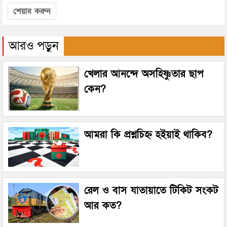
শেয়ার করুন
আরও পড়ুন
খেলার আনন্দে অসহিষ্ণুতার ছাপ
কেন?
আমরা কি প্রশ্নচিহ্ন হইয়াই থাকিব?
রেল ও বাস যাতায়াতে টিকিট সংকট
আর কত?