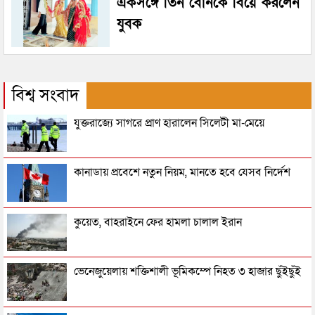
একসঙ্গে তিন বোনকে বিয়ে করলেন
যুবক
বিশ্ব সংবাদ
যুক্তরাজ্যে সাগরে প্রাণ হারালেন সিলেটী মা-মেয়ে
কানাডায় প্রবেশে নতুন নিয়ম, মানতে হবে যেসব নির্দেশ
কুয়েত, বাহরাইনে ফের হামলা চালাল ইরান
ভেনেজুয়েলায় শক্তিশালী ভূমিকম্পে নিহত ৩ হাজার ছুঁইছুঁই