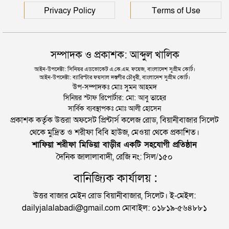
Privacy Policy
Terms of Use
সম্পাদক ও প্রকাশক: আব্দুল খালিক
আইন-উপদেষ্টা: সিনিয়র এডভোকেট এ.কে.এম. ফয়েজ, বাংলাদেশ সুপ্রীম কোর্ট।
আইন-উপদেষ্টা: ব্যারিস্টার ফয়সাল দস্তগীর চৌধুরী, বাংলাদেশ সুপ্রীম কোর্ট।
উপ-সম্পাদকঃ মোঃ সুমন আহমদ
সিনিয়র স্টাফ রিপোর্টার: মো: আবু তাহের
সার্বিক ব্যবস্থাপকঃ মোঃ আলী হোসেন
প্রকাশক কর্তৃক উত্তরা অফসেট প্রিন্টার্স কলেজ রোড, বিয়ানীবাজার সিলেট
থেকে মুদ্রিত ও শরীফা বিবি হাউজ, মেওয়া থেকে প্রকাশিত।
শাফিয়া শরীফা মিডিয়া বাড়ীর একটি সহযোগী প্রতিষ্ঠান
দৈনিক জালালাবাদী, রেজি নং: সিল/১৫০
বানিজ্যিক কার্যালয় :
উত্তর বাজার মেইন রোড বিয়ানীবাজার, সিলেট। ই-মেইল:
dailyjalalabadi@gmail.com মোবাইল: ০১৮১৯-৫৬৪৮৮১