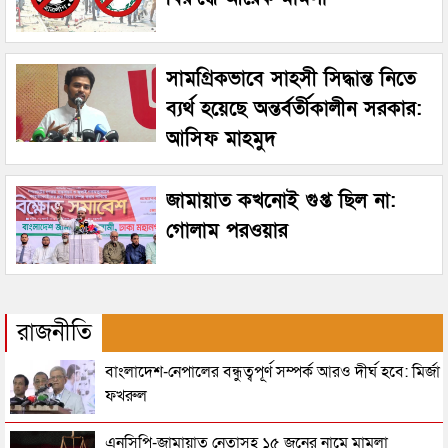
সামগ্রিকভাবে সাহসী সিদ্ধান্ত নিতে
ব্যর্থ হয়েছে অন্তর্বর্তীকালীন সরকার:
আসিফ মাহমুদ
জামায়াত কখনোই গুপ্ত ছিল না:
গোলাম পরওয়ার
রাজনীতি
বাংলাদেশ-নেপালের বন্ধুত্বপূর্ণ সম্পর্ক আরও দীর্ঘ হবে: মির্জা
ফখরুল
এনসিপি-জামায়াত নেতাসহ ১৫ জনের নামে মামলা