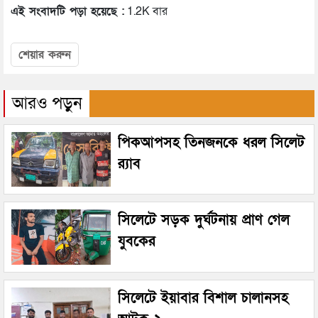
এই সংবাদটি পড়া হয়েছে :
1.2K বার
শেয়ার করুন
আরও পড়ুন
পিকআপসহ তিনজনকে ধরল সিলেট
র‌্যাব
সিলেটে সড়ক দুর্ঘটনায় প্রাণ গেল
যুবকের
সিলেটে ইয়াবার বিশাল চালানসহ