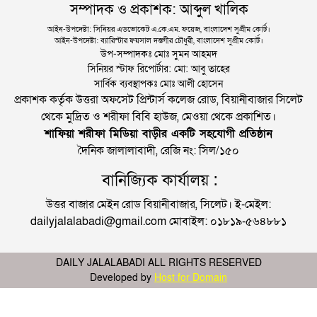
সম্পাদক ও প্রকাশক: আব্দুল খালিক
আইন-উপদেষ্টা: সিনিয়র এডভোকেট এ.কে.এম. ফয়েজ, বাংলাদেশ সুপ্রীম কোর্ট।
আইন-উপদেষ্টা: ব্যারিস্টার ফয়সাল দস্তগীর চৌধুরী, বাংলাদেশ সুপ্রীম কোর্ট।
উপ-সম্পাদকঃ মোঃ সুমন আহমদ
সিনিয়র স্টাফ রিপোর্টার: মো: আবু তাহের
সার্বিক ব্যবস্থাপকঃ মোঃ আলী হোসেন
প্রকাশক কর্তৃক উত্তরা অফসেট প্রিন্টার্স কলেজ রোড, বিয়ানীবাজার সিলেট
থেকে মুদ্রিত ও শরীফা বিবি হাউজ, মেওয়া থেকে প্রকাশিত।
শাফিয়া শরীফা মিডিয়া বাড়ীর একটি সহযোগী প্রতিষ্ঠান
দৈনিক জালালাবাদী, রেজি নং: সিল/১৫০
বানিজ্যিক কার্যালয় :
উত্তর বাজার মেইন রোড বিয়ানীবাজার, সিলেট। ই-মেইল:
dailyjalalabadi@gmail.com মোবাইল: ০১৮১৯-৫৬৪৮৮১
DAILY JALALABADI ALL RIGHTS RESERVED
Developed by
Host for Domain