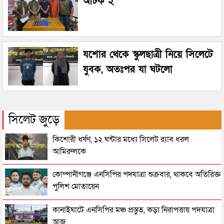
আটক ২
যশোর থেকে স্কুলছাত্রী নিয়ে সিলেটে
যুবক, অতঃপর যা ঘটলো
সিলেট জুড়ে
কিশোরী ধর্ষণ, ১২ ঘন্টার মধ্যে সিলেট র‌্যাব ধরল
আমিরুলকে
কোম্পানীগঞ্জে এনসিপির পদযাত্রা শুক্রবার, থাকবে অতিরিক্ত
পুলিশ মোতায়েন
কানাইঘাটে এনসিপির মঞ্চ প্রস্তুত, কড়া নিরাপত্তায় পদযাত্রা
আজ