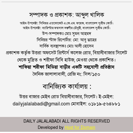
সম্পাদক ও প্রকাশক: আব্দুল খালিক
আইন-উপদেষ্টা: সিনিয়র এডভোকেট এ.কে.এম. ফয়েজ, বাংলাদেশ সুপ্রীম কোর্ট।
আইন-উপদেষ্টা: ব্যারিস্টার ফয়সাল দস্তগীর চৌধুরী, বাংলাদেশ সুপ্রীম কোর্ট।
উপ-সম্পাদকঃ মোঃ সুমন আহমদ
সিনিয়র স্টাফ রিপোর্টার: মো: আবু তাহের
সার্বিক ব্যবস্থাপকঃ মোঃ আলী হোসেন
প্রকাশক কর্তৃক উত্তরা অফসেট প্রিন্টার্স কলেজ রোড, বিয়ানীবাজার সিলেট
থেকে মুদ্রিত ও শরীফা বিবি হাউজ, মেওয়া থেকে প্রকাশিত।
শাফিয়া শরীফা মিডিয়া বাড়ীর একটি সহযোগী প্রতিষ্ঠান
দৈনিক জালালাবাদী, রেজি নং: সিল/১৫০
বানিজ্যিক কার্যালয় :
উত্তর বাজার মেইন রোড বিয়ানীবাজার, সিলেট। ই-মেইল:
dailyjalalabadi@gmail.com মোবাইল: ০১৮১৯-৫৬৪৮৮১
DAILY JALALABADI ALL RIGHTS RESERVED
Developed by
Host for Domain