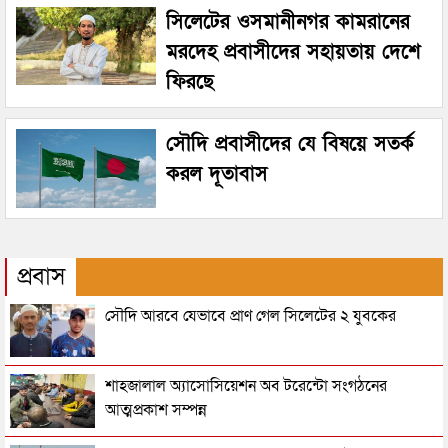
সিলেটের ওসমানীনগর কামরানের
মরদেহ প্রবাসীদের সহায়তায় দেশে
ফিরছে
সৌদি প্রবাসীদের যে বিষয়ে সতর্ক
করল দূতাবাস
প্রবাস
সৌদি আরবে যেভাবে প্রাণ গেল সিলেটের ২ যুবকের
শাহজালাল অ্যাসোসিয়েশন অব টরেন্টো সংগঠনের
আত্মপ্রকাশ সম্পন্ন