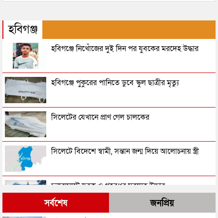
হবিগঞ্জ
হবিগঞ্জে নিখোঁজের দুই দিন পর যুবকের মরদেহ উদ্ধার
হবিগঞ্জে পুকুরের পানিতে ডুবে স্কুল ছাত্রীর মৃত্যু
সিলেটের যেখানে প্রাণ গেল চালকের
সিলেটে বিদেশে স্বামী, সন্তান জন্ম দিয়ে আলোচনায় স্ত্রী
চুনারুঘাটে যুবক ও গৃহবধূর মরদেহ উদ্ধার
সর্বশেষ
জনপ্রিয়