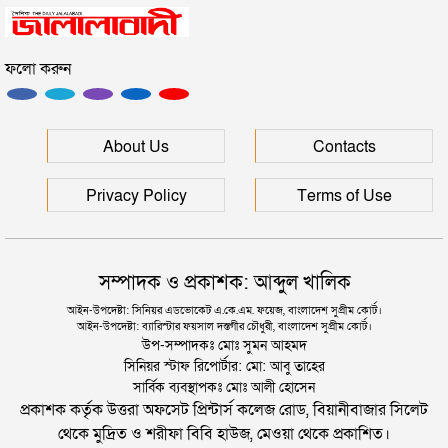
আদালত
ফলো করুন
যুক্তরাজ্যে বাংলাদেশিদের মধ্যে ৯৫ শতাংশই সিলেটি
সিলেটে বিচার নিয়ে হতাশ ৬ শহীদ পরিবার
About Us
Contacts
Privacy Policy
Terms of Use
সম্পাদক ও প্রকাশক: আব্দুল খালিক
আইন-উপদেষ্টা: সিনিয়র এডভোকেট এ.কে.এম. ফয়েজ, বাংলাদেশ সুপ্রীম কোর্ট।
আইন-উপদেষ্টা: ব্যারিস্টার ফয়সাল দস্তগীর চৌধুরী, বাংলাদেশ সুপ্রীম কোর্ট।
উপ-সম্পাদকঃ মোঃ সুমন আহমদ
সিনিয়র স্টাফ রিপোর্টার: মো: আবু তাহের
সার্বিক ব্যবস্থাপকঃ মোঃ আলী হোসেন
প্রকাশক কর্তৃক উত্তরা অফসেট প্রিন্টার্স কলেজ রোড, বিয়ানীবাজার সিলেট
থেকে মুদ্রিত ও শরীফা বিবি হাউজ, মেওয়া থেকে প্রকাশিত।