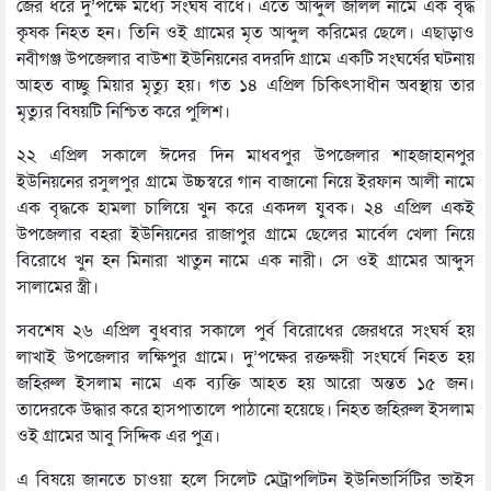
জের ধরে দু’পক্ষে মধ্যে সংঘর্ষ বাধে। এতে আব্দুল জলিল নামে এক বৃদ্ধ
কৃষক নিহত হন। তিনি ওই গ্রামের মৃত আব্দুল করিমের ছেলে। এছাড়াও
নবীগঞ্জ উপজেলার বাউশা ইউনিয়নের বদরদি গ্রামে একটি সংঘর্ষের ঘটনায়
আহত বাচ্ছু মিয়ার মৃত্যু হয়। গত ১৪ এপ্রিল চিকিৎসাধীন অবস্থায় তার
মৃত্যুর বিষয়টি নিশ্চিত করে পুলিশ।
২২ এপ্রিল সকালে ঈদের দিন মাধবপুর উপজেলার শাহজাহানপুর
ইউনিয়নের রসুলপুর গ্রামে উচ্চস্বরে গান বাজানো নিয়ে ইরফান আলী নামে
এক বৃদ্ধকে হামলা চালিয়ে খুন করে একদল যুবক। ২৪ এপ্রিল একই
উপজেলার বহরা ইউনিয়নের রাজাপুর গ্রামে ছেলের মার্বেল খেলা নিয়ে
বিরোধে খুন হন মিনারা খাতুন নামে এক নারী। সে ওই গ্রামের আব্দুস
সালামের স্ত্রী।
সবশেষ ২৬ এপ্রিল বুধবার সকালে পুর্ব বিরোধের জেরধরে সংঘর্ষ হয়
লাখাই উপজেলার লক্ষিপুর গ্রামে। দু’পক্ষের রক্তক্ষয়ী সংঘর্ষে নিহত হয়
জহিরুল ইসলাম নামে এক ব্যক্তি আহত হয় আরো অন্তত ১৫ জন।
তাদেরকে উদ্ধার করে হাসপাতালে পাঠানো হয়েছে। নিহত জহিরুল ইসলাম
ওই গ্রামের আবু সিদ্দিক এর পুত্র।
এ বিষয়ে জানতে চাওয়া হলে সিলেট মেট্রাপলিটন ইউনিভার্সিটির ভাইস