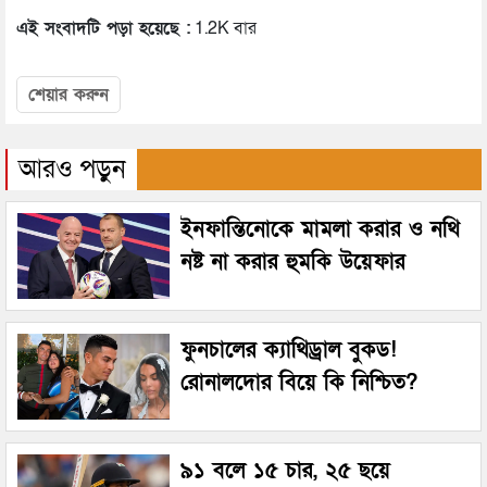
এই সংবাদটি পড়া হয়েছে :
1.2K বার
শেয়ার করুন
আরও পড়ুন
ইনফান্তিনোকে মামলা করার ও নথি
নষ্ট না করার হুমকি উয়েফার
ফুনচালের ক্যাথিড্রাল বুকড!
রোনালদোর বিয়ে কি নিশ্চিত?
৯১ বলে ১৫ চার, ২৫ ছয়ে