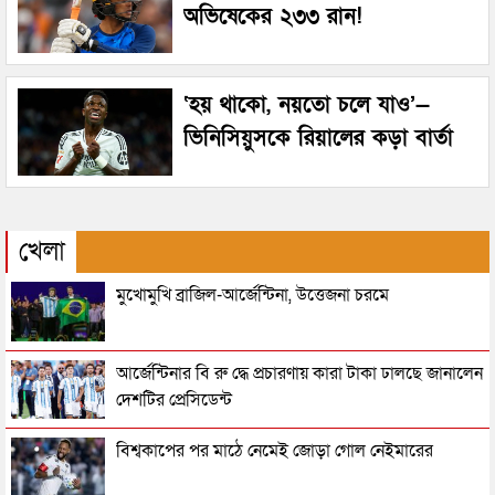
অভিষেকের ২৩৩ রান!
‘হয় থাকো, নয়তো চলে যাও’—
ভিনিসিয়ুসকে রিয়ালের কড়া বার্তা
খেলা
মুখোমুখি ব্রাজিল-আর্জেন্টিনা, উত্তেজনা চরমে
আর্জেন্টিনার বি রু দ্ধে প্রচারণায় কারা টাকা ঢালছে জানালেন
দেশটির প্রেসিডেন্ট
বিশ্বকাপের পর মাঠে নেমেই জোড়া গোল নেইমারের