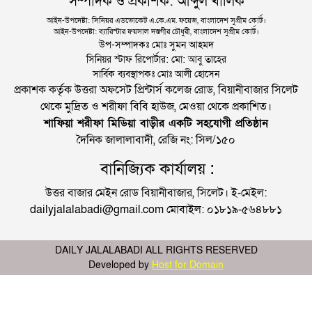
সম্পাদক ও প্রকাশক: আব্দুল খালিক
আইন-উপদেষ্টা: সিনিয়র এডভোকেট এ.কে.এম. ফয়েজ, বাংলাদেশ সুপ্রীম কোর্ট।
আইন-উপদেষ্টা: ব্যারিস্টার ফয়সাল দস্তগীর চৌধুরী, বাংলাদেশ সুপ্রীম কোর্ট।
উপ-সম্পাদকঃ মোঃ সুমন আহমদ
সিনিয়র স্টাফ রিপোর্টার: মো: আবু তাহের
সার্বিক ব্যবস্থাপকঃ মোঃ আলী হোসেন
প্রকাশক কর্তৃক উত্তরা অফসেট প্রিন্টার্স কলেজ রোড, বিয়ানীবাজার সিলেট
থেকে মুদ্রিত ও শরীফা বিবি হাউজ, মেওয়া থেকে প্রকাশিত।
শাফিয়া শরীফা মিডিয়া বাড়ীর একটি সহযোগী প্রতিষ্ঠান
দৈনিক জালালাবাদী, রেজি নং: সিল/১৫০
বানিজ্যিক কার্যালয় :
উত্তর বাজার মেইন রোড বিয়ানীবাজার, সিলেট। ই-মেইল:
dailyjalalabadi@gmail.com মোবাইল: ০১৮১৯-৫৬৪৮৮১
DAILY JALALABADI ALL RIGHTS RESERVED
Developed by
Host for Domain