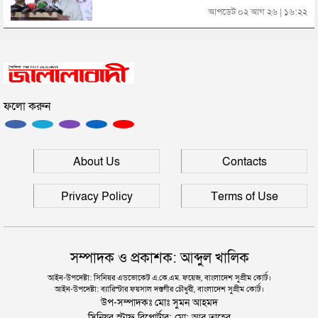
সিলেটের জোড়া ব্রিজের পাশ থেকে আটক ফরহাদ- বাদশা
আপডেট ০২ আগ ২৬ | ১৬:২২
সিলেটে সড়ক দুর্ঘটনায় প্রাণ গেল যুবকের
ফলো করুন
ইউনূসকে সঙ্গে নিয়ে জুলাই স্মৃতি জাদুঘর উদ্বোধন করলেন
প্রধানমন্ত্রী
সিলেটে আরও দুইজনের মৃত্যু, হাসপাতালে ৩ শতাধিক
About Us
Contacts
Privacy Policy
Terms of Use
সম্পাদক ও প্রকাশক: আব্দুল খালিক
আইন-উপদেষ্টা: সিনিয়র এডভোকেট এ.কে.এম. ফয়েজ, বাংলাদেশ সুপ্রীম কোর্ট।
আইন-উপদেষ্টা: ব্যারিস্টার ফয়সাল দস্তগীর চৌধুরী, বাংলাদেশ সুপ্রীম কোর্ট।
উপ-সম্পাদকঃ মোঃ সুমন আহমদ
সিনিয়র স্টাফ রিপোর্টার: মো: আবু তাহের