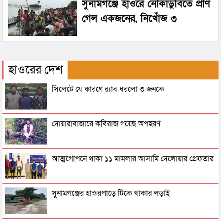
সুনামগঞ্জে হাওরে নৌকাডুবিতে প্রাণ
গেল একজনের, নিখোঁজ ৩
হাওরের দেশ
সিলেটে যে কারণে র‌্যাব ধরলো ৩ জনকে
দোয়ারাবাজারে কবিরাজ গয়েছ অপহরণ
আত্মগোপনে থাকা ১১ মামলার আসামি দেলোয়ার গ্রেফতার
সুনামগঞ্জের হাওরপাড়ে টিকে থাকার লড়াই