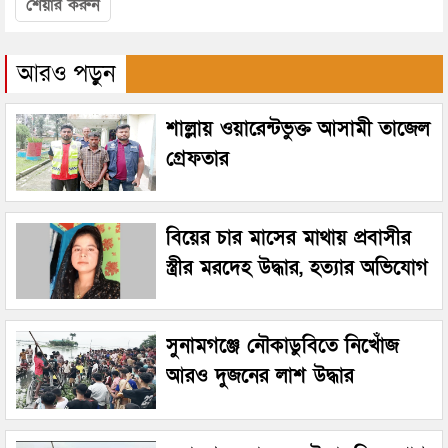
শেয়ার করুন
আরও পড়ুন
শাল্লায় ওয়ারেন্টভুক্ত আসামী তাজেল
গ্রেফতার
বিয়ের চার মাসের মাথায় প্রবাসীর
স্ত্রীর মরদেহ উদ্ধার, হত্যার অভিযোগ
সুনামগঞ্জে নৌকাডুবিতে নিখোঁজ
আরও দুজনের লাশ উদ্ধার