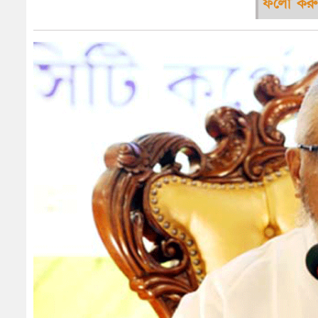
ফলো করু