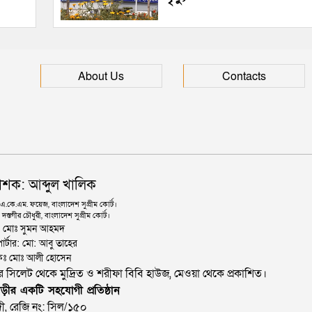
About Us
Contacts
াশক: আব্দুল খালিক
কে.এম. ফয়েজ, বাংলাদেশ সুপ্রীম কোর্ট।
দস্তগীর চৌধুরী, বাংলাদেশ সুপ্রীম কোর্ট।
ঃ মোঃ সুমন আহমদ
োর্টার: মো: আবু তাহের
থাপকঃ মোঃ আলী হোসেন
জার সিলেট থেকে মুদ্রিত ও শরীফা বিবি হাউজ, মেওয়া থেকে প্রকাশিত।
ড়ীর একটি সহযোগী প্রতিষ্ঠান
ী, রেজি নং: সিল/১৫০