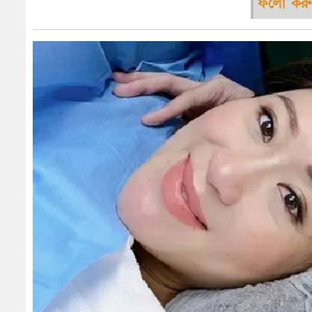
ফলো করু