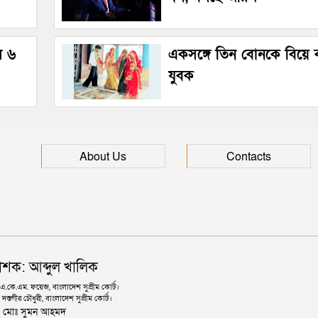
ল ৬
একসঙ্গে তিন বোনকে বিয়ে
যুবক
About Us
Contacts
াশক: আব্দুল খালিক
কে.এম. ফয়েজ, বাংলাদেশ সুপ্রীম কোর্ট।
দস্তগীর চৌধুরী, বাংলাদেশ সুপ্রীম কোর্ট।
ঃ মোঃ সুমন আহমদ