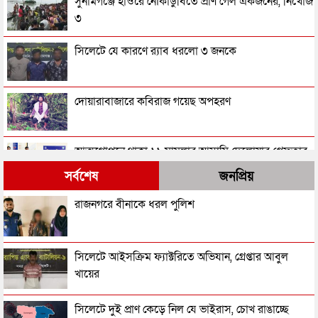
সুনামগঞ্জে হাওরে নৌকাডুবিতে প্রাণ গেল একজনের, নিখোঁজ
৩
সিলেটে যে কারণে র‌্যাব ধরলো ৩ জনকে
দোয়ারাবাজারে কবিরাজ গয়েছ অপহরণ
আত্মগোপনে থাকা ১১ মামলার আসামি দেলোয়ার গ্রেফতার
সর্বশেষ
জনপ্রিয়
সুনামগঞ্জের হাওরপাড়ে টিকে থাকার লড়াই
রাজনগরে বীনাকে ধরল পুলিশ
দোয়ারাবাজারে খাল থেকে যুবকের লাশ উদ্ধার
সিলেটে আইসক্রিম ফ্যাক্টরিতে অভিযান, গ্রেপ্তার আবুল
খায়ের
খাদ্য গুদামের পাশ থেকে ৪ জনকে ধরল র‌্যাব
সিলেটে দুই প্রাণ কেড়ে নিল যে ভাইরাস, চোখ রাঙাচ্ছে