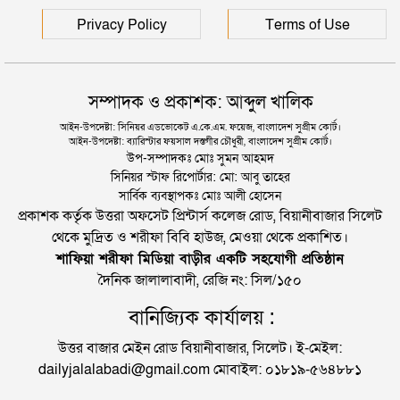
Privacy Policy
Terms of Use
সম্পাদক ও প্রকাশক: আব্দুল খালিক
আইন-উপদেষ্টা: সিনিয়র এডভোকেট এ.কে.এম. ফয়েজ, বাংলাদেশ সুপ্রীম কোর্ট।
আইন-উপদেষ্টা: ব্যারিস্টার ফয়সাল দস্তগীর চৌধুরী, বাংলাদেশ সুপ্রীম কোর্ট।
উপ-সম্পাদকঃ মোঃ সুমন আহমদ
সিনিয়র স্টাফ রিপোর্টার: মো: আবু তাহের
সার্বিক ব্যবস্থাপকঃ মোঃ আলী হোসেন
প্রকাশক কর্তৃক উত্তরা অফসেট প্রিন্টার্স কলেজ রোড, বিয়ানীবাজার সিলেট
থেকে মুদ্রিত ও শরীফা বিবি হাউজ, মেওয়া থেকে প্রকাশিত।
শাফিয়া শরীফা মিডিয়া বাড়ীর একটি সহযোগী প্রতিষ্ঠান
দৈনিক জালালাবাদী, রেজি নং: সিল/১৫০
বানিজ্যিক কার্যালয় :
উত্তর বাজার মেইন রোড বিয়ানীবাজার, সিলেট। ই-মেইল:
dailyjalalabadi@gmail.com মোবাইল: ০১৮১৯-৫৬৪৮৮১