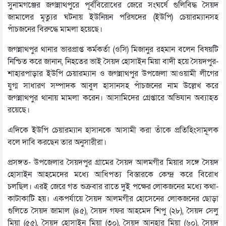
সুনামগঞ্জের জগন্নাথপুরে পূর্ববিরোধের জেরে সংঘর্ষে গুলিবিদ্ধ সৈয়দ
জামালের মৃত্যুর ঘটনায় ইউনিয়ন পরিষদের (ইউপি) চেয়ারম্যানসহ
পাঁচজনের বিরুদ্ধে মামলা হয়েছে।
জগন্নাথপুর থানার ভারপ্রাপ্ত কর্মকর্তা (ওসি) মিজানুর রহমান বলেন বিষয়টি
নিশ্চিত করে জানান, নিহতের ভাই সৈয়দ হোসাইন মিয়া বাদী হয়ে সৈয়দপুর-
শাহারপাড়ার ইউপি চেয়ারম্যান ও জগন্নাথপুর উপজেলা আওয়ামী লীগের
যুগ্ম সাধারণ সম্পাদক আবুল হাসানসহ পাঁচজনের নাম উল্লেখ করে
জগন্নাথপুর থানায় মামলা করেন। আসামিদের গ্রেপ্তারে অভিযান অব্যাহত
রয়েছে।
এদিকে ইউপি চেয়ারম্যান হাসানকে আসামী করা তাঁকে প্রতিহিংসামূলক
বলে দাবি করছেন তার অনুসারীরা।
প্রসঙ্গত- উপজেলার সৈয়দপুর গ্রামের সৈয়দ আলমগীর মিয়ার সঙ্গে সৈয়দ
হোসাইন আহমেদের মধ্যে আধিপত্য বিস্তারকে কেন্দ্র করে বিরোধ
চলছিল। এরই জেরে গত শুক্রবার রাতে দুই পক্ষের লোকজনের মধ্যে কথা-
কাটাকাটি হয়। একপর্যায়ে সৈয়দ আলমগীর হোসেনের লোকজনের ছোড়া
গুলিতে সৈয়দ জামাল (৪৫), সৈয়দ গফর আহমেদ শিপু (২৮), সৈয়দ সেলু
মিয়া (৫৫), সৈয়দ হোসাইন মিয়া (৩০), সৈয়দ আনহার মিয়া (৬০), সৈয়দ