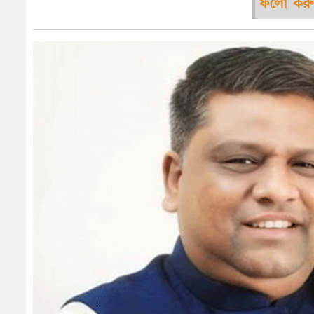
ফলো করু