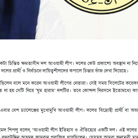
নেকটা চিন্তিত ক্ষমতাসীন দল আওয়ামী লীগ। দলের কেউ প্রকাশ্যে অবস্থান না 
ের প্রার্থী ও নির্বাচনে দায়িত্বশীলদের কপালে চিন্তার ভাঁজ দেখা দিয়েছে।
 হেরেছিলেন বলে মনে করেন আওয়ামী লীগের নেতারা। সেই সময় সিলেটের কয়েকজ
তে না হয় সেটি নিয়ে ‘ঘুম হারাম’ দলটির। তবে কোন্দল নিরসনে ইতোমধ্যে ক
বার বেশ চ্যালেঞ্জের মুখোমুখি আওয়ামী লীগ। দলের বিদ্রোহী প্রার্থী বা অভ্য
দ শিপলু বলেন, ‘আওয়ামী লীগ ইতিহাস ও ঐতিহ্যের একটি দল। এই দলের ক
 বদরউদ্দিন আহমদ কামরান পরাজিত হয়েছিলেন। সেসময় আমরা জননেত্রী মাননীয় 