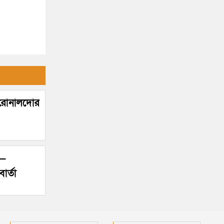
! রোনালদোর
’—
ার্তা