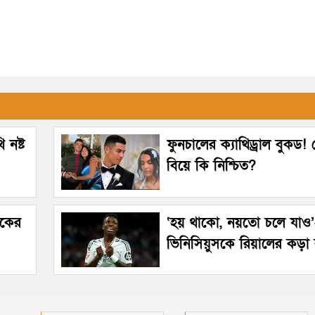
 নষ্ট
ফুনচালের ক্যাথিড্রাল বুকড
বিয়ে কি নিশ্চিত?
েকের
‘হয় থাকো, নয়তো চলে যাও
ভিনিসিয়ুসকে রিয়ালের কড়া ব