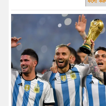
ফলো করু