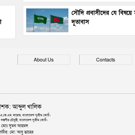
সৌদি প্রবাসীদের যে বিষয়ে
ে
দূতাবাস
About Us
Contacts
াশক: আব্দুল খালিক
কে.এম. ফয়েজ, বাংলাদেশ সুপ্রীম কোর্ট।
দস্তগীর চৌধুরী, বাংলাদেশ সুপ্রীম কোর্ট।
ঃ মোঃ সুমন আহমদ
োর্টার: মো: আবু তাহের