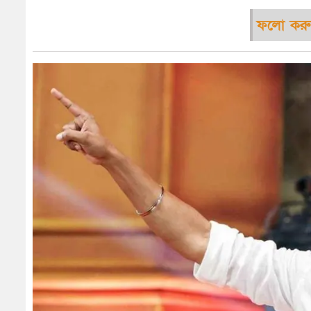
ফলো করু