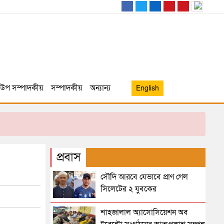
উপ সম্পাদকীয়
সম্পাদকীয়
অন্যান্য
English
প্রবাস
সৌদি আরবে যেভাবে প্রাণ গেল
সিলেটের ২ যুবকের
শাহজালাল অ্যাসোসিয়েশন অব