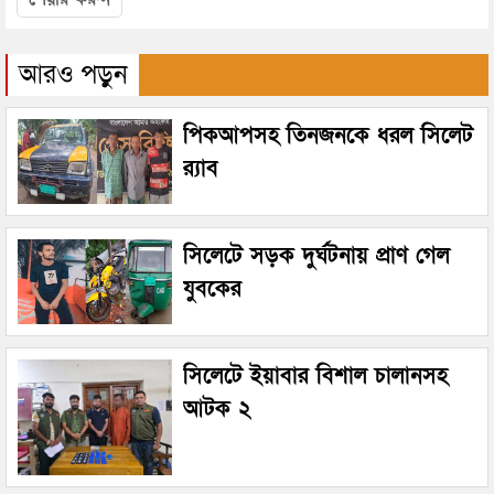
আরও পড়ুন
পিকআপসহ তিনজনকে ধরল সিলেট
র‌্যাব
সিলেটে সড়ক দুর্ঘটনায় প্রাণ গেল
যুবকের
সিলেটে ইয়াবার বিশাল চালানসহ
আটক ২