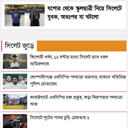
যশোর থেকে স্কুলছাত্রী নিয়ে সিলেটে
যুবক, অতঃপর যা ঘটলো
সিলেট জুড়ে
কিশোরী ধর্ষণ, ১২ ঘন্টার মধ্যে সিলেট র‌্যাব ধরল
আমিরুলকে
কোম্পানীগঞ্জে এনসিপির পদযাত্রা শুক্রবার, থাকবে অতিরিক্ত
পুলিশ মোতায়েন
কানাইঘাটে এনসিপির মঞ্চ প্রস্তুত, কড়া নিরাপত্তায় পদযাত্রা
আজ
সিলেটে লুটের পাথর চুরি, গ্রেফতার ২