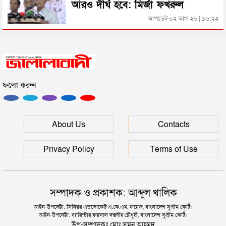
আরও দীর্ঘ হবে: মির্জা ফখরুল
সিলেটের জোড়া ব্রিজের পাশ থেকে আটক ফরহাদ- বাদশা
আপডেট ০২ আগ ২৬ | ১৬:২২
সিলেটে সড়ক দুর্ঘটনায় প্রাণ গেল যুবকের
ফলো করুন
ইউনূসকে সঙ্গে নিয়ে জুলাই স্মৃতি জাদুঘর উদ্বোধন করলেন
প্রধানমন্ত্রী
সিলেটে আরও দুইজনের মৃত্যু, হাসপাতালে ৩ শতাধিক
About Us
Contacts
Privacy Policy
Terms of Use
সম্পাদক ও প্রকাশক: আব্দুল খালিক
আইন-উপদেষ্টা: সিনিয়র এডভোকেট এ.কে.এম. ফয়েজ, বাংলাদেশ সুপ্রীম কোর্ট।
আইন-উপদেষ্টা: ব্যারিস্টার ফয়সাল দস্তগীর চৌধুরী, বাংলাদেশ সুপ্রীম কোর্ট।
উপ-সম্পাদকঃ মোঃ সুমন আহমদ