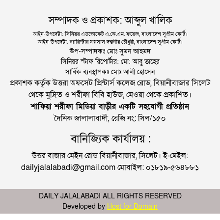
সম্পাদক ও প্রকাশক: আব্দুল খালিক
আইন-উপদেষ্টা: সিনিয়র এডভোকেট এ.কে.এম. ফয়েজ, বাংলাদেশ সুপ্রীম কোর্ট।
আইন-উপদেষ্টা: ব্যারিস্টার ফয়সাল দস্তগীর চৌধুরী, বাংলাদেশ সুপ্রীম কোর্ট।
উপ-সম্পাদকঃ মোঃ সুমন আহমদ
সিনিয়র স্টাফ রিপোর্টার: মো: আবু তাহের
সার্বিক ব্যবস্থাপকঃ মোঃ আলী হোসেন
প্রকাশক কর্তৃক উত্তরা অফসেট প্রিন্টার্স কলেজ রোড, বিয়ানীবাজার সিলেট
থেকে মুদ্রিত ও শরীফা বিবি হাউজ, মেওয়া থেকে প্রকাশিত।
শাফিয়া শরীফা মিডিয়া বাড়ীর একটি সহযোগী প্রতিষ্ঠান
দৈনিক জালালাবাদী, রেজি নং: সিল/১৫০
বানিজ্যিক কার্যালয় :
উত্তর বাজার মেইন রোড বিয়ানীবাজার, সিলেট। ই-মেইল:
dailyjalalabadi@gmail.com মোবাইল: ০১৮১৯-৫৬৪৮৮১
DAILY JALALABADI ALL RIGHTS RESERVED
Developed by
Host for Domain