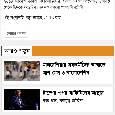
২০১৫ সালেও তুর্কিশ এয়ারলাইন্সের একটি বিমান কাঠমান্ডুর রানওয়ে
থেকে ছিটকে পড়েছিল। তখনও কোনো প্রাণহানি ঘটেনি।
এই সংবাদটি পড়া হয়েছে :
1.1K বার
শেয়ার করুন
আরও পড়ুন
মালয়েশিয়ায় সহকর্মীদের আঘাতে
প্রাণ গেল ৩ বাংলাদেশির
ট্রাম্পের ওপর মার্কিনিদের আস্থায়
বড় ধস, বলছে জরিপ