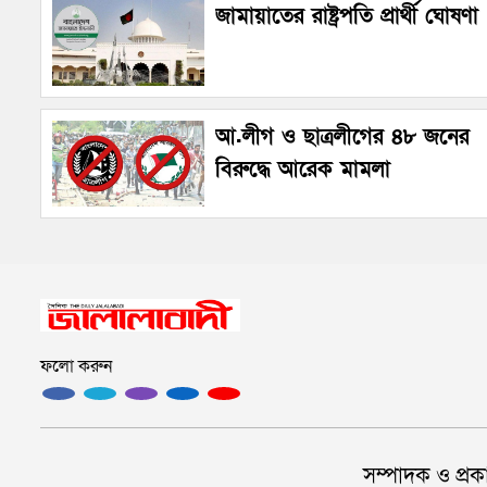
জামায়াতের রাষ্ট্রপতি প্রার্থী ঘোষণা
আ.লীগ ও ছাত্রলীগের ৪৮ জনের
বিরুদ্ধে আরেক মামলা
ফলো করুন
সম্পাদক ও প্রক