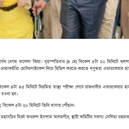
র্সন বেগম খালেদা জিয়া। বৃহস্পতিবার (৪ মে) বিকেল ৫টা ২০ মিনিটে গুল
 নেতাকর্মীরা মোটরসাইকেল নিয়ে মিছিল করতে-করতে বসুন্ধরা এভারকেয়ার হ
কেল ৪টা ৪৫ মিনিটে নিয়মিত স্বাস্থ্য পরীক্ষা শেষে রাজধানীর এভারকেয়ার 
ে রওনা হন।
, বিকেল ৫টা ২০ মিনিটে তিনি বাসায় পৌঁছান।
াসচিব মির্জা ফখরুল ইসলাম আলমগীর, স্থায়ী কমিটির সদস্য সেলিমা রহমান