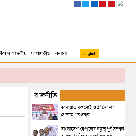
উপ সম্পাদকীয়
সম্পাদকীয়
অন্যান্য
English
রাজনীতি
জামায়াত কখনোই গুপ্ত ছিল না:
গোলাম পরওয়ার
বাংলাদেশ-নেপালের বন্ধুত্বপূর্ণ সম্পর্ক