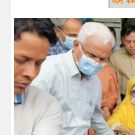
ফলো করু