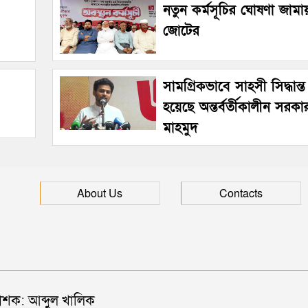
নতুন কর্মসূচির ঘোষণা জামা
জোটের
সামগ্রিকভাবে সাহসী সিদ্ধান্ত 
হয়েছে অন্তর্বর্তীকালীন সর
মাহমুদ
About Us
Contacts
াশক: আব্দুল খালিক