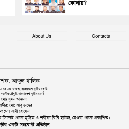
কোথায়?
About Us
Contacts
াশক: আব্দুল খালিক
কে.এম. ফয়েজ, বাংলাদেশ সুপ্রীম কোর্ট।
দস্তগীর চৌধুরী, বাংলাদেশ সুপ্রীম কোর্ট।
ঃ মোঃ সুমন আহমদ
োর্টার: মো: আবু তাহের
থাপকঃ মোঃ আলী হোসেন
জার সিলেট থেকে মুদ্রিত ও শরীফা বিবি হাউজ, মেওয়া থেকে প্রকাশিত।
ড়ীর একটি সহযোগী প্রতিষ্ঠান