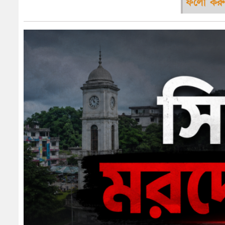
ফলো করু