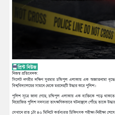
নিজস্ব প্রতিবেদক:
সিলেট নগরীর দক্ষিণ সুরমার চন্ডিপুল এলাকায় এক অজ্ঞাতনামা বৃদ্ধে
বিশ্ববিদ্যালয়ের সামনে থেকে মরদেহটি উদ্ধার করে পুলিশ।
পুলিশ সূত্রে জানা গেছে, চন্ডিপুল এলাকায় এক ব্যক্তিকে পড়ে থাকতে
নিয়োজিত পুলিশ সদস্যরা তাৎক্ষণিকভাবে ঘটনাস্থলে পৌঁছে তাকে উদ
সেখানে রাত ১টা ৪০ মিনিটে কর্তব্যরত চিকিৎসক পরীক্ষা-নিরীক্ষা শে