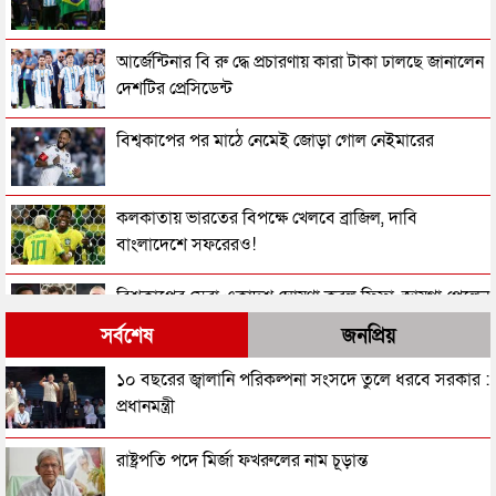
আর্জেন্টিনার বি রু দ্ধে প্রচারণায় কারা টাকা ঢালছে জানালেন
দেশটির প্রেসিডেন্ট
বিশ্বকাপের পর মাঠে নেমেই জোড়া গোল নেইমারের
কলকাতায় ভারতের বিপক্ষে খেলবে ব্রাজিল, দাবি
বাংলাদেশে সফরেরও!
বিশ্বকাপের সেরা একাদশ ঘোষণা করল ফিফা, জায়গা পেলেন
যারা
সর্বশেষ
জনপ্রিয়
২০২৬ বিশ্বকাপে কে কোন পুরস্কার জিতলেন
১০ বছরের জ্বালানি পরিকল্পনা সংসদে তুলে ধরবে সরকার :
প্রধানমন্ত্রী
আর্জেন্টিনাকে হারিয়ে বিশ্বচ্যাম্পিয়ন স্পেন
রাষ্ট্রপতি পদে মির্জা ফখরুলের নাম চূড়ান্ত