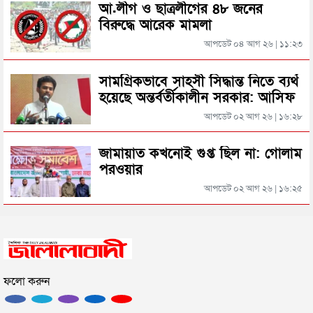
নরওয়েকে হারিয়ে সেমিফাইনালে ইংল্যান্ড
আ.লীগ ও ছাত্রলীগের ৪৮ জনের
বিরুদ্ধে আরেক মামলা
হবিগঞ্জে মহাসড়কে ত্রিমুখী সংঘর্ষে প্রাণ গেল ২ জনের
আপডেট ০৪ আগ ২৬ | ১১:২৩
৩ বছরের কারাদণ্ড হতে পারে এমবাপ্পের!
সিলেটে বিদ্যুৎস্পৃষ্টে প্রাণ গেল সিসিক কর্মীর
সামগ্রিকভাবে সাহসী সিদ্ধান্ত নিতে ব্যর্থ
হয়েছে অন্তর্বর্তীকালীন সরকার: আসিফ
মাহমুদ
আপডেট ০২ আগ ২৬ | ১৬:২৮
প্রেমিকের বাড়িতে স্ত্রীর অনশন: দুধ দিয়ে গোসল করে সম্পর্ক
বিচ্ছেদ স্বামীর
জামায়াত কখনোই গুপ্ত ছিল না: গোলাম
পরওয়ার
জামায়াতের রাষ্ট্রপতি প্রার্থী ঘোষণা
আপডেট ০২ আগ ২৬ | ১৬:২৫
রাষ্ট্রপতি নির্বাচনে বিএনপির দুই মনোনয়নপত্র সংগ্রহ
ফলো করুন
সিলেটের মহাসড়কে ৬ মাসে দুর্ঘটনায় ১১৭ জনের প্রাণহানি