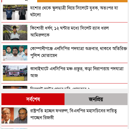
যশোর থেকে স্কুলছাত্রী নিয়ে সিলেটে যুবক, অতঃপর যা
ঘটলো
কিশোরী ধর্ষণ, ১২ ঘন্টার মধ্যে সিলেট র‌্যাব ধরল
আমিরুলকে
কোম্পানীগঞ্জে এনসিপির পদযাত্রা শুক্রবার, থাকবে অতিরিক্ত
পুলিশ মোতায়েন
কানাইঘাটে এনসিপির মঞ্চ প্রস্তুত, কড়া নিরাপত্তায় পদযাত্রা
আজ
সিলেটে লুটের পাথর চুরি, গ্রেফতার ২
সর্বশেষ
জনপ্রিয়
জকিগঞ্জে জুলাইযোদ্ধাকে নারীর মারধর, থানায় পাল্টাপাল্টি
রাষ্ট্রপতি হচ্ছেন ফখরুল, বিএনপির মহাসচিবের দায়িত্ব
অভিযোগ
পাচ্ছেন রিজভী