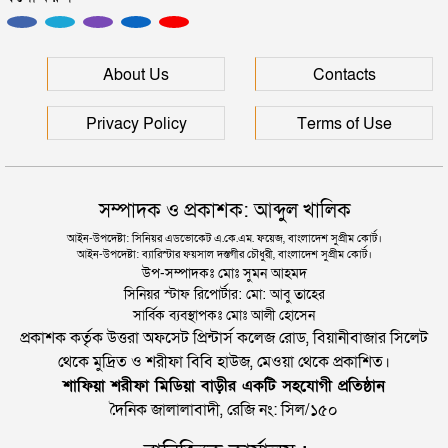
সিলেটে বিদ্যুৎস্পৃষ্টে প্রাণ গেল সিসিক কর্মীর
About Us
Contacts
Privacy Policy
Terms of Use
সম্পাদক ও প্রকাশক: আব্দুল খালিক
আইন-উপদেষ্টা: সিনিয়র এডভোকেট এ.কে.এম. ফয়েজ, বাংলাদেশ সুপ্রীম কোর্ট।
আইন-উপদেষ্টা: ব্যারিস্টার ফয়সাল দস্তগীর চৌধুরী, বাংলাদেশ সুপ্রীম কোর্ট।
উপ-সম্পাদকঃ মোঃ সুমন আহমদ
সিনিয়র স্টাফ রিপোর্টার: মো: আবু তাহের
সার্বিক ব্যবস্থাপকঃ মোঃ আলী হোসেন
প্রকাশক কর্তৃক উত্তরা অফসেট প্রিন্টার্স কলেজ রোড, বিয়ানীবাজার সিলেট
থেকে মুদ্রিত ও শরীফা বিবি হাউজ, মেওয়া থেকে প্রকাশিত।
শাফিয়া শরীফা মিডিয়া বাড়ীর একটি সহযোগী প্রতিষ্ঠান
দৈনিক জালালাবাদী, রেজি নং: সিল/১৫০