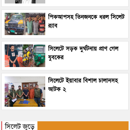
পিকআপসহ তিনজনকে ধরল সিলেট
র‌্যাব
সিলেটে সড়ক দুর্ঘটনায় প্রাণ গেল
যুবকের
সিলেটে ইয়াবার বিশাল চালানসহ
আটক ২
সিলেট জুড়ে