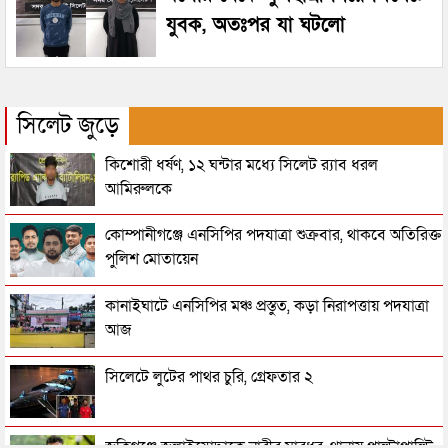
যুবক, অতঃপর যা ঘটলো
সিলেট জুড়ে
কিশোরী ধর্ষণ, ১২ ঘন্টার মধ্যে সিলেট র‌্যাব ধরল
আমিরুলকে
কোম্পানীগঞ্জে এনসিপির পদযাত্রা শুক্রবার, থাকবে অতিরিক্ত
পুলিশ মোতায়েন
কানাইঘাটে এনসিপির মঞ্চ প্রস্তুত, কড়া নিরাপত্তায় পদযাত্রা
আজ
সিলেটে লুটের পাথর চুরি, গ্রেফতার ২
জকিগঞ্জে জুলাইযোদ্ধাকে নারীর মারধর, থানায় পাল্টাপাল্টি