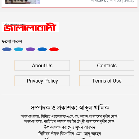
আপডেট ০২ আগ ২৬ | ১৬:২২
সিলেটে সড়ক দুর্ঘটনায় প্রাণ গেল যুবকের
ফলো করুন
ইউনূসকে সঙ্গে নিয়ে জুলাই স্মৃতি জাদুঘর উদ্বোধন করলেন
প্রধানমন্ত্রী
সিলেটে আরও দুইজনের মৃত্যু, হাসপাতালে ৩ শতাধিক
About Us
Contacts
Privacy Policy
Terms of Use
সম্পাদক ও প্রকাশক: আব্দুল খালিক
আইন-উপদেষ্টা: সিনিয়র এডভোকেট এ.কে.এম. ফয়েজ, বাংলাদেশ সুপ্রীম কোর্ট।
আইন-উপদেষ্টা: ব্যারিস্টার ফয়সাল দস্তগীর চৌধুরী, বাংলাদেশ সুপ্রীম কোর্ট।
উপ-সম্পাদকঃ মোঃ সুমন আহমদ
সিনিয়র স্টাফ রিপোর্টার: মো: আবু তাহের