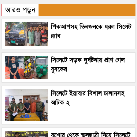
আরও পড়ুন
পিকআপসহ তিনজনকে ধরল সিলেট
র‌্যাব
সিলেটে সড়ক দুর্ঘটনায় প্রাণ গেল
যুবকের
সিলেটে ইয়াবার বিশাল চালানসহ
আটক ২
যশোর থেকে স্কুলছাত্রী নিয়ে সিলেটে