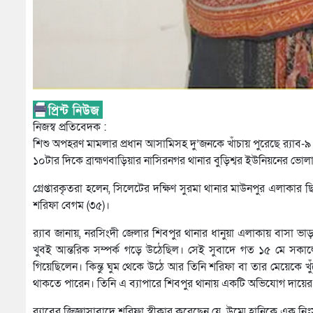
নিজস্ব প্রতিবেদক :
শিশু অপহরণ মামলার প্রধান আসামিসহ দু’জনকে খাঁচায় পুরেছে র‌্যাব-৯
১০টার দিকে ব্রাহ্মণবাড়িয়ার নাসিরনগর থানার বুড়িশ্বর ইউনিয়নের ভোল
গ্রেপ্তারকৃতরা হলেন, সিলেটের দক্ষিণ সুরমা থানার মাউনপুর এলাকার 
শরিফা বেগম (৩৫)।
র‌্যাব জানায়, নরসিংদী জেলার শিবপুর থানার ধানুয়া এলাকায় বাসা ভ
খুবই আন্তরিক সম্পর্ক গড়ে উঠেছিল। সেই সুবাদে গত ১৫ মে সকা
গিয়েছিলেন। কিন্তু ঘুম থেকে উঠে আর তিনি শরিফা বা তার মেয়েকে 
থাকতে পারেন। তিনি এ ব্যাপারে শিবপুর থানায় একটি অভিযোগ দায়ের কর
র‌্যাবের জিজ্ঞাসাবাদে শরিফা স্বীকার করেছেন যে, উম্মে হানিকে এক নি