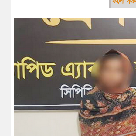
ফলো করু