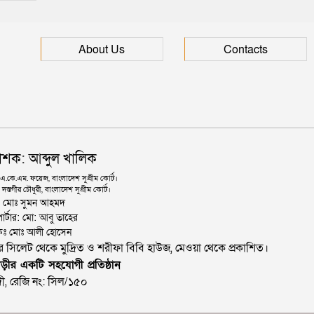
About Us
Contacts
াশক: আব্দুল খালিক
কে.এম. ফয়েজ, বাংলাদেশ সুপ্রীম কোর্ট।
দস্তগীর চৌধুরী, বাংলাদেশ সুপ্রীম কোর্ট।
ঃ মোঃ সুমন আহমদ
োর্টার: মো: আবু তাহের
থাপকঃ মোঃ আলী হোসেন
জার সিলেট থেকে মুদ্রিত ও শরীফা বিবি হাউজ, মেওয়া থেকে প্রকাশিত।
ড়ীর একটি সহযোগী প্রতিষ্ঠান
ী, রেজি নং: সিল/১৫০