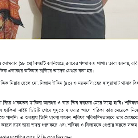
। সোমবার (১৮ মে) বিষয়টি জানিয়েছে র‌্যাবের গণমাধ্যম শাখা। তারা জানায়, রব
াউক এলাকায় অভিযান চালিয়ে তাদের গ্রেপ্তার করা হয়।
ছিদ্দিক মিয়ার ছেলে মো. নিজাম উদ্দিন (৪০) ও ময়মনসিংহের হালুয়াঘাট থানার ব
াড়া নিয়ে থাকতেন ছাকিনা আক্তার ও তার তিন বছরের মেয়ে উম্মে হানি। শরিফা
লে ছাকিনা নাইট ডিউটি শেষে ঘুমুতে যাওয়ার আগে শরিফা তার মেয়েকে নিজ
খুঁজে পাননি। এ অবস্থায় তিনি ধারনা করেন, শরিফা পরিকল্পিতভাবে তার মেয়
লে র‌্যাব ছায়া তদন্ত শুরু করে এবং শরিফা ও নিজামকে গ্রেপ্তার করতে সক্ষম
ঃসন্তান দম্পতির কাছে বিক্রি করে দিয়েছেন।