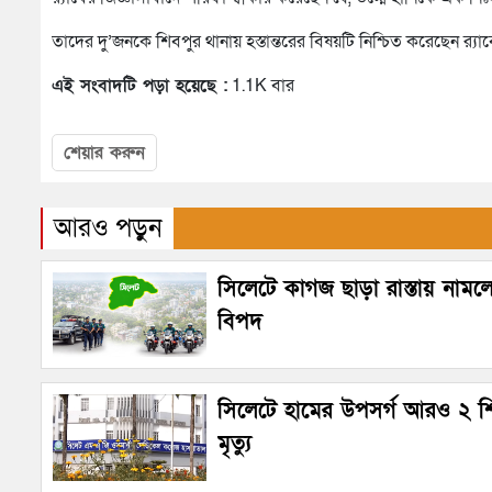
তাদের দু’জনকে শিবপুর থানায় হস্তান্তরের বিষয়টি নিশ্চিত করেছেন র‌্
এই সংবাদটি পড়া হয়েছে :
1.1K বার
শেয়ার করুন
আরও পড়ুন
সিলেটে কাগজ ছাড়া রাস্তায় নামল
বিপদ
সিলেটে হামের উপসর্গ আরও ২ শ
মৃত্যু