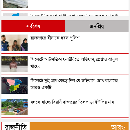
সিলেটে বিদেশে স্বামী, সন্তান জন্ম দিয়ে আলোচনায় স্ত্রী
সর্বশেষ
জনপ্রিয়
চুনারুঘাটে যুবক ও গৃহবধূর মরদেহ উদ্ধার
রাজনগরে বীনাকে ধরল পুলিশ
সিলেটের যেখানে একদিনে ৩ জনের মরদেহ উদ্ধার
সিলেটে আইসক্রিম ফ্যাক্টরিতে অভিযান, গ্রেপ্তার আবুল
খায়ের
র‌্যাব দেখে অটোরিকশা থেকে পালাতে গিয়ে ধরা পড়লেন
সিলেটে দুই প্রাণ কেড়ে নিল যে ভাইরাস, চোখ রাঙাচ্ছে
কাইয়ুম
আরও একটি
সিলেটে স্কুলছাত্রীকে শ্লীলতাহানির চেষ্টা, যুবকের কারাদণ্ড
বদলে যাচ্ছে বিয়ানীবাজারের তিলপাড়া ইউপির নাম
হবিগঞ্জে সড়কের পাশে পড়ে ছিল নবজাতক, উদ্ধার করে
হবিগঞ্জে বাস-পিকআপের মুখোমুখি সংঘর্ষে প্রাণ গেল
হাসপাতালে ভর্তি
রাজনীতি
আরও