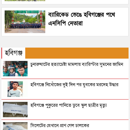
ব্যারিকেড ভেঙে হবিগঞ্জের পথে
এনসিপি নেতারা
হবিগঞ্জ
চুনারুঘাটের হত্যাচেষ্টা মামলায় ব্যারিস্টার সুমনের জামিন
হবিগঞ্জে নিখোঁজের দুই দিন পর যুবকের মরদেহ উদ্ধার
হবিগঞ্জে পুকুরের পানিতে ডুবে স্কুল ছাত্রীর মৃত্যু
সিলেটের যেখানে প্রাণ গেল চালকের