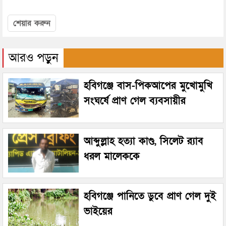
শেয়ার করুন
আরও পড়ুন
হবিগঞ্জে বাস-পিকআপের মুখোমুখি
সংঘর্ষে প্রাণ গেল ব্যবসায়ীর
আব্দুল্লাহ হত্যা কাণ্ড, সিলেট র‌্যাব
ধরল মালেককে
হবিগঞ্জে পানিতে ডুবে প্রাণ গেল দুই
ভাইয়ের