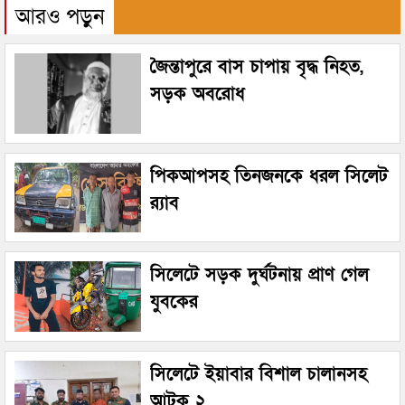
আরও পড়ুন
জৈন্তাপুরে বাস চাপায় বৃদ্ধ নিহত,
সড়ক অবরোধ
পিকআপসহ তিনজনকে ধরল সিলেট
র‌্যাব
সিলেটে সড়ক দুর্ঘটনায় প্রাণ গেল
যুবকের
সিলেটে ইয়াবার বিশাল চালানসহ
আটক ২