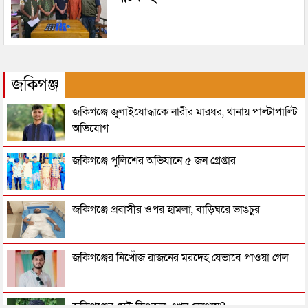
জকিগঞ্জ
জকিগঞ্জে জুলাইযোদ্ধাকে নারীর মারধর, থানায় পাল্টাপাল্টি
অভিযোগ
জকিগঞ্জে পুলিশের অভিযানে ৫ জন গ্রেপ্তার
জকিগঞ্জে প্রবাসীর ওপর হামলা, বাড়িঘরে ভাঙচুর
জকিগঞ্জের নিখোঁজ রাজনের মরদেহ যেভাবে পাওয়া গেল
জকিগঞ্জের সেই ডিপজল এখন কোথায়?