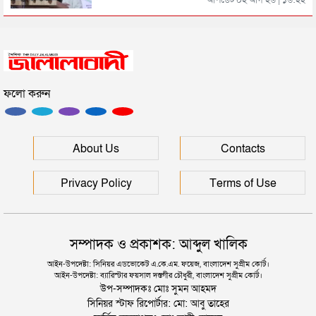
আপডেট ০২ আগ ২৬ | ১৬:২২
মৃত্যুদণ্ড
সিলেটে হামের উপসর্গ আরও ২ শিশুর মৃত্যু
ফলো করুন
রাজধানীর মাদারটেক থেকে তরুণীর খণ্ডিত মাথা ও দুই হাত
উদ্ধার
দিল্লিতে শেখ হাসিনার বক্তব্য দেওয়া নিয়ে পররাষ্ট্র
About Us
Contacts
মন্ত্রণালয়ের ক্ষোভ
Privacy Policy
Terms of Use
সম্পাদক ও প্রকাশক: আব্দুল খালিক
আইন-উপদেষ্টা: সিনিয়র এডভোকেট এ.কে.এম. ফয়েজ, বাংলাদেশ সুপ্রীম কোর্ট।
আইন-উপদেষ্টা: ব্যারিস্টার ফয়সাল দস্তগীর চৌধুরী, বাংলাদেশ সুপ্রীম কোর্ট।
উপ-সম্পাদকঃ মোঃ সুমন আহমদ
সিনিয়র স্টাফ রিপোর্টার: মো: আবু তাহের