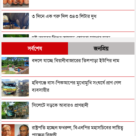
৩ দিনে এক গরু দিল ৩৪৩ লিটার দুধ
দুই বছরের শিশুর কামড়ে কোবরা সাপের মৃত্যু
সর্বশেষ
জনপ্রিয়
সমুদ্রে ভাসানো চিঠির জবাব মিলল ৩১ বছর পর
বদলে যাচ্ছে বিয়ানীবাজারের তিলপাড়া ইউপির নাম
সান্ডা: মরুভূমির এক বিস্ময়কর প্রাণী
হবিগঞ্জে বাস-পিকআপের মুখোমুখি সংঘর্ষে প্রাণ গেল
ব্যবসায়ীর
বিছানা–গাড়ি বানিয়ে আলোচনায় নওয়াব শেখ
সিলেটে সড়কে আবারও প্রাণহানী
বিশ্বের সবচেয়ে লম্বা জিভের অধিকারী যে নারী
রাষ্ট্রপতি হচ্ছেন ফখরুল, বিএনপির মহাসচিবের দায়িত্ব
পাচ্ছেন রিজভী