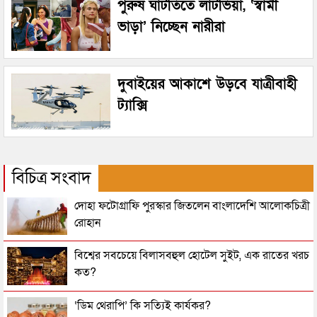
পুরুষ ঘাটতিতে লাটভিয়া, ‘স্বামী
ভাড়া’ নিচ্ছেন নারীরা
দুবাইয়ের আকাশে উড়বে যাত্রীবাহী
ট্যাক্সি
বিচিত্র সংবাদ
দোহা ফটোগ্রাফি পুরস্কার জিতলেন বাংলাদেশি আলোকচিত্রী
রোহান
বিশ্বের সবচেয়ে বিলাসবহুল হোটেল সুইট, এক রাতের খরচ
কত?
‘ডিম থেরাপি’ কি সত্যিই কার্যকর?