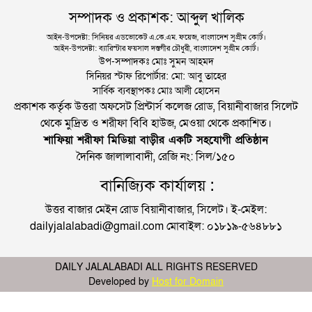
সম্পাদক ও প্রকাশক: আব্দুল খালিক
আইন-উপদেষ্টা: সিনিয়র এডভোকেট এ.কে.এম. ফয়েজ, বাংলাদেশ সুপ্রীম কোর্ট।
আইন-উপদেষ্টা: ব্যারিস্টার ফয়সাল দস্তগীর চৌধুরী, বাংলাদেশ সুপ্রীম কোর্ট।
উপ-সম্পাদকঃ মোঃ সুমন আহমদ
সিনিয়র স্টাফ রিপোর্টার: মো: আবু তাহের
সার্বিক ব্যবস্থাপকঃ মোঃ আলী হোসেন
প্রকাশক কর্তৃক উত্তরা অফসেট প্রিন্টার্স কলেজ রোড, বিয়ানীবাজার সিলেট
থেকে মুদ্রিত ও শরীফা বিবি হাউজ, মেওয়া থেকে প্রকাশিত।
শাফিয়া শরীফা মিডিয়া বাড়ীর একটি সহযোগী প্রতিষ্ঠান
দৈনিক জালালাবাদী, রেজি নং: সিল/১৫০
বানিজ্যিক কার্যালয় :
উত্তর বাজার মেইন রোড বিয়ানীবাজার, সিলেট। ই-মেইল:
dailyjalalabadi@gmail.com মোবাইল: ০১৮১৯-৫৬৪৮৮১
DAILY JALALABADI ALL RIGHTS RESERVED
Developed by
Host for Domain