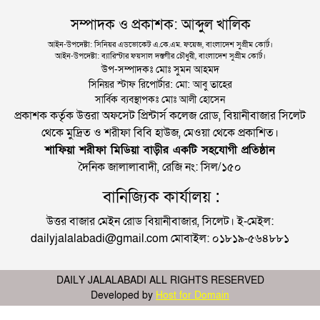
সম্পাদক ও প্রকাশক: আব্দুল খালিক
আইন-উপদেষ্টা: সিনিয়র এডভোকেট এ.কে.এম. ফয়েজ, বাংলাদেশ সুপ্রীম কোর্ট।
আইন-উপদেষ্টা: ব্যারিস্টার ফয়সাল দস্তগীর চৌধুরী, বাংলাদেশ সুপ্রীম কোর্ট।
উপ-সম্পাদকঃ মোঃ সুমন আহমদ
সিনিয়র স্টাফ রিপোর্টার: মো: আবু তাহের
সার্বিক ব্যবস্থাপকঃ মোঃ আলী হোসেন
প্রকাশক কর্তৃক উত্তরা অফসেট প্রিন্টার্স কলেজ রোড, বিয়ানীবাজার সিলেট
থেকে মুদ্রিত ও শরীফা বিবি হাউজ, মেওয়া থেকে প্রকাশিত।
শাফিয়া শরীফা মিডিয়া বাড়ীর একটি সহযোগী প্রতিষ্ঠান
দৈনিক জালালাবাদী, রেজি নং: সিল/১৫০
বানিজ্যিক কার্যালয় :
উত্তর বাজার মেইন রোড বিয়ানীবাজার, সিলেট। ই-মেইল:
dailyjalalabadi@gmail.com মোবাইল: ০১৮১৯-৫৬৪৮৮১
DAILY JALALABADI ALL RIGHTS RESERVED
Developed by
Host for Domain