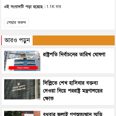
এই সংবাদটি পড়া হয়েছে :
1.1K বার
শেয়ার করুন
আরও পড়ুন
রাষ্ট্রপতি নির্বাচনের তারিখ ঘোষণা
দিল্লিতে শেখ হাসিনার বক্তব্য
দেওয়া নিয়ে পররাষ্ট্র মন্ত্রণালয়ের
ক্ষোভ
বুধবার জুলাই গণঅভ্যুত্থান স্মৃতি